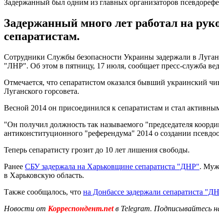
Задержанный был одним из главных организаторов псевдореф
Задержанный много лет работал на руко
сепаратистам.
Сотрудники Службы безопасности Украины задержали в Луганс
"ЛНР". Об этом в пятницу, 17 июля, сообщает пресс-служба ве
Отмечается, что сепаратистом оказался бывший украинский чи
Луганского горсовета.
Весной 2014 он присоединился к сепаратистам и стал активны
"Он получил должность так называемого "председателя коорди
антиконституционного "референдума" 2014 о создании псевдоо
Теперь сепаратисту грозит до 10 лет лишения свободы.
Ранее
СБУ задержала на Харьковщине сепаратиста "ДНР"
. Муж
в Харьковскую область.
Также сообщалось, что
на Донбассе задержали сепаратиста "Д
Новости от
Корреспондент.net
в Telegram. Подписывайтесь н