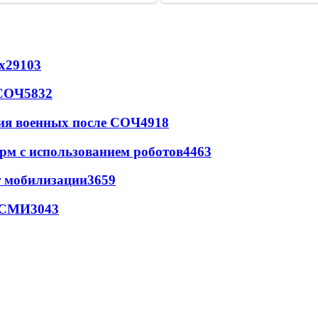
х
29103
 СОЧ
5832
ия военных после СОЧ
4918
рм с использованием роботов
4463
т мобилизации
3659
- СМИ
3043