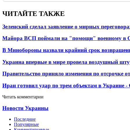
ЧИТАЙТЕ ТАКЖЕ
Зеленский сделал заявление о мирных переговора
Майора ВСП поймали на "помощи" военному в
В Минобороны назвали крайний срок возвращен
Украина впервые в мире провела воздушный шту
Правительство приняло изменения по отсрочке о
Иран готовил удар по трем объектам в Украине 
Читать комментарии
Новости Украины
Последние
Популярные
Комментируемые