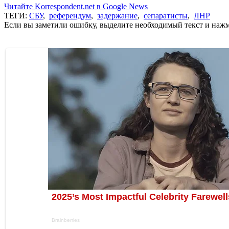
Читайте Korrespondent.net в Google News
ТЕГИ:
СБУ
,
референдум
,
задержание
,
сепаратисты
,
ЛНР
Если вы заметили ошибку, выделите необходимый текст и нажми