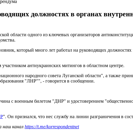
ерендума
водящих должностях в органах внутренни
кой области одного из ключевых организаторов антиконституци
домства.
новник, который много лет работал на руководящих должностях 
м участником антиукраинских митингов в областном центре.
национного народного совета Луганской области", а также прин
бразования "ЛНР"", - говорится в сообщении.
чина с военным билетом "ДНР" и удостоверением "общественн
НР
". Он признался, что нес службу на линии разграничения в сос
а наш канал
https://t.me/korrespondentnet