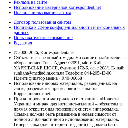
Реклама на сайте
Использование материалов korrespondent.net
Правила пользования сайтом
Договор пользования сайтом
Политика в сфере конфиденциальности и персональных
данных
Пользовательское соглашение
Редакция
© 2000-2026, Korrespondent.net
Субъект в сфере онлайн-медиа Название онлайн-медиа -
«КореспонденТ.net» Адрес: 02091, місто Київ,
ХАРКІВСЬКЕ ШОСЕ, будинок 172-Б, офіс 208/1 E-mail:
sunlight@mediadim.com.ua
Телефон: 044-205-43-00
Идентификатор медиа - R40-06068
Использование любых материалов, размещённых на
сайте, разрешается при условии ссылки на
Корреспондент.net.
При копировании материалов со страницы «Новости
Украины и мира», для интернет-изданий – обязательна
прямая открытая для поисковых систем гиперссылка.
Ссылка должна быть размещена в независимости от
полного либо частичного использования материалов.
Гиперссылка (для интернет- изданий) – должна быть