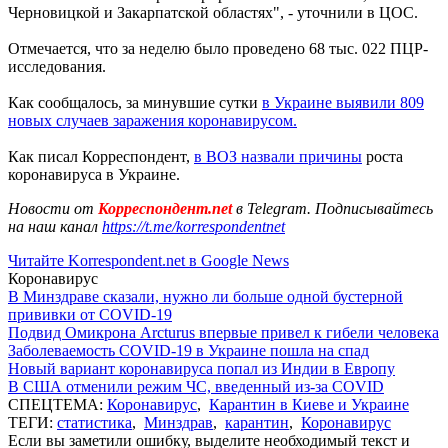
Черновицкой и Закарпатской областях", - уточнили в ЦОС.
Отмечается, что за неделю было проведено 68 тыс. 022 ПЦР-
исследования.
Как сообщалось, за минувшие сутки
в Украине выявили 809
новых случаев заражения коронавирусом.
Как писал Корреспондент,
в ВОЗ назвали причины
роста
коронавируса в Украине.
Новости от
Корреспондент.net
в Telegram. Подписывайтесь
на наш канал
https://t.me/korrespondentnet
Читайте Korrespondent.net в Google News
Коронавирус
В Минздраве сказали, нужно ли больше одной бустерной
прививки от COVID-19
Подвид Омикрона Arcturus впервые привел к гибели человека
Заболеваемость COVID-19 в Украине пошла на спад
Новый вариант коронавируса попал из Индии в Европу
В США отменили режим ЧС, введенный из-за COVID
СПЕЦТЕМА:
Коронавирус
,
Карантин в Киеве и Украине
ТЕГИ:
статистика
,
Минздрав
,
карантин
,
Коронавирус
Если вы заметили ошибку, выделите необходимый текст и