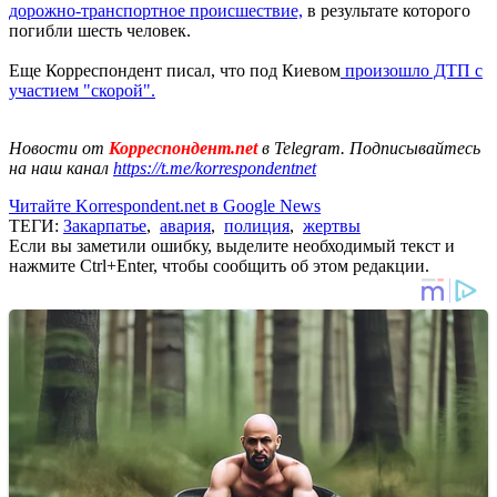
дорожно-транспортное происшествие,
в результате которого
погибли шесть человек.
Еще Корреспондент писал, что под Киевом
произошло ДТП с
участием "скорой".
Новости от
Корреспондент.net
в Telegram. Подписывайтесь
на наш канал
https://t.me/korrespondentnet
Читайте Korrespondent.net в Google News
ТЕГИ:
Закарпатье
,
авария
,
полиция
,
жертвы
Если вы заметили ошибку, выделите необходимый текст и
нажмите Ctrl+Enter, чтобы сообщить об этом редакции.