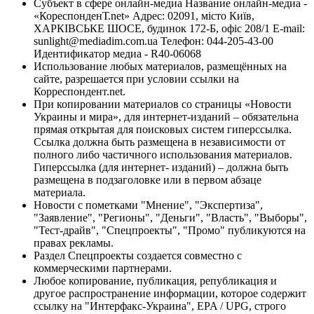
Субъект в сфере онлайн-медиа Название онлайн-медиа -
«КореспонденТ.net» Адрес: 02091, місто Київ,
ХАРКІВСЬКЕ ШОСЕ, будинок 172-Б, офіс 208/1 E-mail:
sunlight@mediadim.com.ua
Телефон: 044-205-43-00
Идентификатор медиа - R40-06068
Использование любых материалов, размещённых на
сайте, разрешается при условии ссылки на
Корреспондент.net.
При копировании материалов со страницы «Новости
Украины и мира», для интернет-изданий – обязательна
прямая открытая для поисковых систем гиперссылка.
Ссылка должна быть размещена в независимости от
полного либо частичного использования материалов.
Гиперссылка (для интернет- изданий) – должна быть
размещена в подзаголовке или в первом абзаце
материала.
Новости с пометками "Мнение", "Экспертиза",
"Заявление", "Регионы", "Деньги", "Власть", "Выборы",
"Тест-драйв", "Спецпроекты", "Промо" публикуются на
правах рекламы.
Раздел Спецпроекты создается совместно с
коммерческими партнерами.
Любое копирование, публикация, републикация и
другое распространение информации, которое содержит
ссылку на "Интерфакс-Украина", EPA / UPG, строго