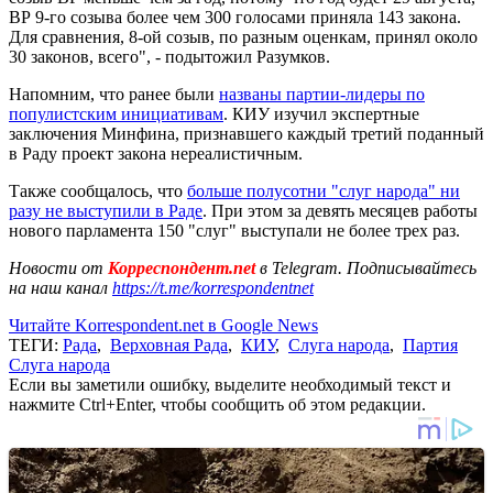
ВР 9-го созыва более чем 300 голосами приняла 143 закона.
Для сравнения, 8-ой созыв, по разным оценкам, принял около
30 законов, всего", - подытожил Разумков.
Напомним, что ранее были
названы партии-лидеры по
популистским инициативам
. КИУ изучил экспертные
заключения Минфина, признавшего каждый третий поданный
в Раду проект закона нереалистичным.
Также сообщалось, что
больше полусотни "слуг народа" ни
разу не выступили в Раде
. При этом за девять месяцев работы
нового парламента 150 "слуг" выступали не более трех раз.
Новости от
Корреспондент.net
в Telegram. Подписывайтесь
на наш канал
https://t.me/korrespondentnet
Читайте Korrespondent.net в Google News
ТЕГИ:
Рада
,
Верховная Рада
,
КИУ
,
Слуга народа
,
Партия
Слуга народа
Если вы заметили ошибку, выделите необходимый текст и
нажмите Ctrl+Enter, чтобы сообщить об этом редакции.