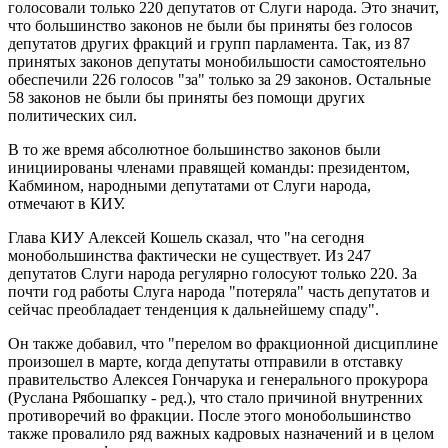
голосовали только 220 депутатов от Слуги народа. Это значит,
что большинство законов не были бы приняты без голосов
депутатов других фракций и групп парламента. Так, из 87
принятых законов депутаты монобильшости самостоятельно
обеспечили 226 голосов "за" только за 29 законов. Остальные
58 законов не были бы приняты без помощи других
политических сил.
В то же время абсолютное большинство законов были
инициированы членами правящей команды: президентом,
Кабмином, народными депутатами от Слуги народа,
отмечают в КИУ.
Глава КИУ Алексей Кошель сказал, что "на сегодня
монобольшинства фактически не существует. Из 247
депутатов Слуги народа регулярно голосуют только 220. За
почти год работы Слуга народа "потеряла" часть депутатов и
сейчас преобладает тенденция к дальнейшему спаду".
Он также добавил, что "перелом во фракционной дисциплине
произошел в марте, когда депутаты отправили в отставку
правительство Алексея Гончарука и генерального прокурора
(Руслана Рябошапку - ред.), что стало причиной внутренних
противоречий во фракции. После этого монобольшинство
также провалило ряд важных кадровых назначений и в целом