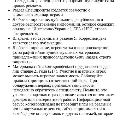
"Тест-драйв", "Спецпроекты", "Промо" публикуются на
правах рекламы.
Раздел Спецпроекты создается совместно с
коммерческими партнерами.
Любое копирование, публикация, републикация и
другое распространение информации, которое содержит
ссылку на "Интерфакс-Украина", EPA / UPG, строго
воспрещается.
Владелец веб-страницы в разделе Я- Корреспондент
является автор публикации.
Любое копирование, перепечатка и воспроизведение
фотографий и/или аудиовизуальных материалов,
принадлежащих правообладателю Getty Images, строго
запрещено.
Материалы сайта korrespondent.net предназначены для
лиц старше 21 года (21+). Участие в азартных играх
может вызвать игровую зависимость. Соблюдайте
правила (принципы) ответственной игры. При
обнаружении первых признаков зависимости
немедленно обратитесь к специалисту. Помните, что
участие в азартных играх не может являться источником
доходов или альтернативой работе. Информационный
ресурс korrespondent.net не проводит игры на реальные
и/или виртуальные деньги, сайт не принимает ни в
какой форме оплату ставок и других платежей, которые