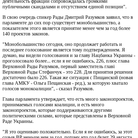
деятельность фракции сопровождалась громкими
публичными скандалами и отсутствием единой позиции".
В свою очередь спикер Рады Дмитрий Разумков заявил, что в
парламенте до сих пор существует монобольшинство, а
показателем этого является принятие менее чем за год более
140 проектов законов.
"Монобольшинство сегодня, оно продолжает работать и
последнее голосование является тому подтверждением. Я
думаю, вы видели голосования и за главу Нацбанка Украины -
проголосовало более... если я не ошибаюсь, 226, плюс глава
Верховной Рады Разумков, первый заместитель главі
Верховной Рады Стефанчук - это 228. Для принятия решения
достаточно было 226. Такая же ситуация с Пищанской (новая
глава АМКУ - Ольга Пещанская - ред.), за которую хватало
голосов монокоалиции", - сказал Разумков.
Глава парламента утверждает, что есть много законопроектов,
принимаемых голосами коалиции, и есть много
законопроектов, которые поддерживаются другими
политическими силами, которые представлены в Верховной
Раде Украины.
"Я это оцениваю положительно. Если я не ошибаюсь, за этот
созыв ВР меньше чем за год, потому что год будет 29 августа,