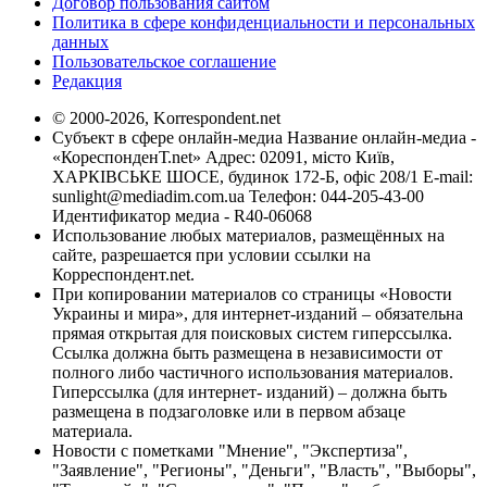
Договор пользования сайтом
Политика в сфере конфиденциальности и персональных
данных
Пользовательское соглашение
Редакция
© 2000-2026, Korrespondent.net
Субъект в сфере онлайн-медиа Название онлайн-медиа -
«КореспонденТ.net» Адрес: 02091, місто Київ,
ХАРКІВСЬКЕ ШОСЕ, будинок 172-Б, офіс 208/1 E-mail:
sunlight@mediadim.com.ua
Телефон: 044-205-43-00
Идентификатор медиа - R40-06068
Использование любых материалов, размещённых на
сайте, разрешается при условии ссылки на
Корреспондент.net.
При копировании материалов со страницы «Новости
Украины и мира», для интернет-изданий – обязательна
прямая открытая для поисковых систем гиперссылка.
Ссылка должна быть размещена в независимости от
полного либо частичного использования материалов.
Гиперссылка (для интернет- изданий) – должна быть
размещена в подзаголовке или в первом абзаце
материала.
Новости с пометками "Мнение", "Экспертиза",
"Заявление", "Регионы", "Деньги", "Власть", "Выборы",