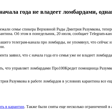
начала года не владеет ломбардами, одна
али семье спикера Верховной Рады Дмитрия Разумкова, теперь 
антина. Об этом в понедельник, 20 июля, сообщает Тelegram-ка
ашего телеграм-канала про ломбарды, не упомянул, что сейчас 
ии.
нта заявил, что с начала года его семья уже не владеет ломбард
еть, что управляет ломбардами Про100Кредит помощница Разумк
трия Разумкова в работе ломбардов в условиях карантина все ещ
ть в карантин
. Также были сняты еще несколько ограничений в 