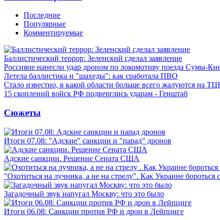
Последние
Популярные
Комментируемые
Баллистический террор: Зеленский сделал заявление
Россияне нанесли удар дроном по локомотиву поезда Сумы-Ки
Летела баллистика и "шахеды": как сработала ПВО
Стало известно, в какой области больше всего жалуются на ТЦ
15 скоплений войск РФ подверглись ударам - Генштаб
Сюжеты
Итоги 07.08: "Адские" санкции и "парад" дронов
Адские санкции. Решение Сената США
"Охотиться на лучника, а не на стрелу". Как Украине бороться 
Загадочный звук напугал Москву: что это было
Итоги 06.08: Санкции против РФ и дрон в Лейпциге