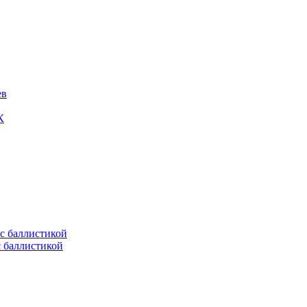
ев
К
с баллистикой