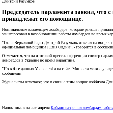
Дмитрий Разумков
Председатель парламента заявил, что с 
принадлежат его помощнице.
Номинальным владельцем ломбардов, которые раньше принадлеж
заинтересован в возобновлении работы ломбардов во время кар
"Глава Верховной Рады Дмитрий Разумков, отвечая на вопрос н
официальная помощница Юлия Овдий", - говорится в сообщен
Отмечается, что на итоговой пресс-конференции спикер парламе
ломбардов в Украине во время карантина.
"Но в базе данных Youcontrol и на сайте Минюста можно увид
сообщении.
Журналисты отмечают, что в связи с этим вопрос лоббизма Дми
Напомним, в начале апреля
Кабмин разрешил ломбардам работа