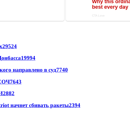
х
29524
Донбасса
19994
кого направлено в суд
7740
 СОЧ
7643
И
2882
triot начнет сбивать ракеты
2394