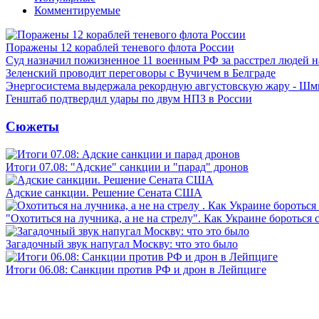
Комментируемые
Поражены 12 кораблей теневого флота России
Суд назначил пожизненное 11 военным РФ за расстрел людей 
Зеленский проводит переговоры с Вучичем в Белграде
Энергосистема выдержала рекордную августовскую жару - Шм
Генштаб подтвердил удары по двум НПЗ в России
Сюжеты
Итоги 07.08: "Адские" санкции и "парад" дронов
Адские санкции. Решение Сената США
"Охотиться на лучника, а не на стрелу". Как Украине бороться 
Загадочный звук напугал Москву: что это было
Итоги 06.08: Санкции против РФ и дрон в Лейпциге