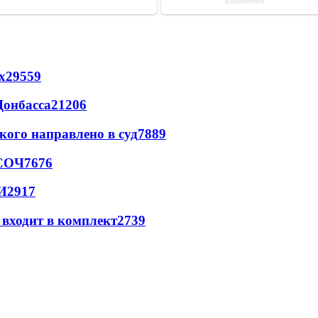
х
29559
Донбасса
21206
кого направлено в суд
7889
 СОЧ
7676
И
2917
 входит в комплект
2739