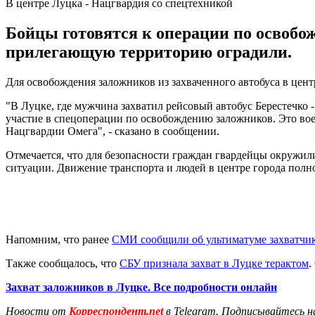
В центре Луцка - Нацгвардия со спецтехникой
Бойцы готовятся к операции по освобож
прилегающую территорию оградили.
Для освобождения заложников из захваченного автобуса в цент
"В Луцке, где мужчина захватил рейсовый автобус Берестечк
участие в спецоперации по освобождению заложников. Это во
Нацгвардии Омега", - сказано в сообщении.
Отмечается, что для безопасности граждан гвардейцы окруж
ситуации. Движение транспорта и людей в центре города полн
Напомним, что ранее
СМИ сообщили об ультиматуме захватчи
Также сообщалось, что
СБУ признала захват в Луцке терактом
.
Захват заложников в Луцке. Все подробности онлайн
Новости от
Корреспондент.net
в Telegram. Подписывайтесь н