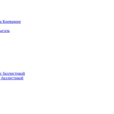
на Киевщине
ыгаль
с баллистикой