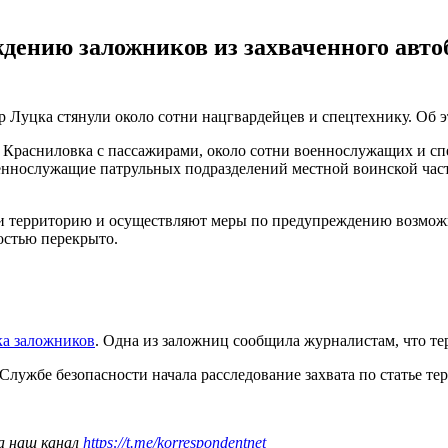
дению заложников из захваченного автоб
р Луцка стянули около сотни нацгвардейцев и спецтехнику. Об 
о - Красниловка с пассажирами, около сотни военнослужащих и
еннослужащие патрульных подразделений местной воинской час
или территорию и осуществляют меры по предупреждению возмо
остью перекрыто.
ка заложников
. Одна из заложниц сообщила журналистам, что те
 Службе безопасности начала расследование захвата по статье те
а наш канал
https://t.me/korrespondentnet