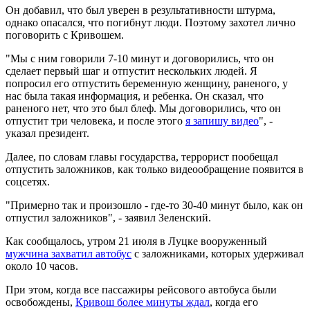
Он добавил, что был уверен в результативности штурма,
однако опасался, что погибнут люди. Поэтому захотел лично
поговорить с Кривошем.
"Мы с ним говорили 7-10 минут и договорились, что он
сделает первый шаг и отпустит нескольких людей. Я
попросил его отпустить беременную женщину, раненого, у
нас была такая информация, и ребенка. Он сказал, что
раненого нет, что это был блеф. Мы договорились, что он
отпустит три человека, и после этого
я запишу видео
", -
указал президент.
Далее, по словам главы государства, террорист пообещал
отпустить заложников, как только видеообращение появится в
соцсетях.
"Примерно так и произошло - где-то 30-40 минут было, как он
отпустил заложников", - заявил Зеленский.
Как сообщалось, утром 21 июля в Луцке вооруженный
мужчина захватил автобус
с заложниками, которых удерживал
около 10 часов.
При этом, когда все пассажиры рейсового автобуса были
освобождены,
Кривош более минуты ждал
, когда его