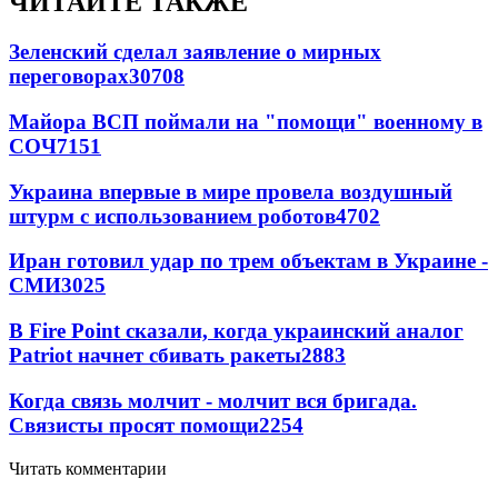
ЧИТАЙТЕ ТАКЖЕ
Зеленский сделал заявление о мирных
переговорах
30708
Майора ВСП поймали на "помощи" военному в
СОЧ
7151
Украина впервые в мире провела воздушный
штурм с использованием роботов
4702
Иран готовил удар по трем объектам в Украине -
СМИ
3025
В Fire Point сказали, когда украинский аналог
Patriot начнет сбивать ракеты
2883
Когда связь молчит - молчит вся бригада.
Связисты просят помощи
2254
Читать комментарии