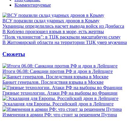
Комментируемые
ВСУ поразили склад ударных дронов в Крыму
Украинцы определились насчет вывода войск из Донбасса
В Коблево произошел взрыв в море, есть жертвы
"Полк уклонистов": в ТЦК раскрыли масштабную схему
В Житомирской области на территории ТЦК умер мужчина
Сюжеты
Итоги 06.08: Санкции против РФ и дрон в Лейпциге
Банкет генералов. Последствия взрыва в Москве
Грязные технологии. Атаки РФ на выборы во Франции
Эскалация для Европы. Российский дрон в Лейпциге
Изменения в армии РФ: что стоит за решением Путина