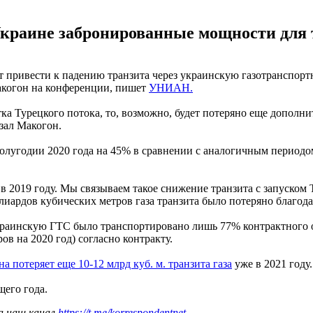
краине забронированные мощности для тр
т привести к падению транзита через украинскую газотранспорт
акогон на конференции, пишет
УНИАН.
тка Турецкого потока, то, возможно, будет потеряно еще дополн
азал Макогон.
 полугодии 2020 года на 45% в сравнении с аналогичным периодо
в 2019 году. Мы связываем такое снижение транзита с запуском 
иардов кубических метров газа транзита было потеряно благодар
з украинскую ГТС было транспортировано лишь 77% контрактного
ов на 2020 год) согласно контракту.
а потеряет еще 10-12 млрд куб. м. транзита газа
уже в 2021 году.
щего года.
а наш канал
https://t.me/korrespondentnet