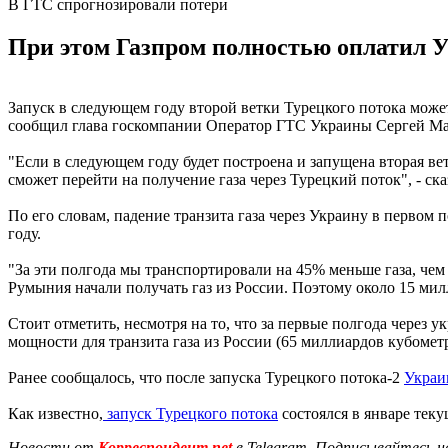
В ГТС спрогнозировали потери
При этом Газпром полностью оплатил У
Запуск в следующем году второй ветки Турецкого потока може
сообщил глава госкомпании Оператор ГТС Украины Сергей М
"Если в следующем году будет построена и запущена вторая ве
сможет перейти на получение газа через Турецкий поток", - ск
По его словам, падение транзита газа через Украину в первом
году.
"За эти полгода мы транспортировали на 45% меньше газа, чем 
Румыния начали получать газ из России. Поэтому около 15 милл
Стоит отметить, несмотря на то, что за первые полгода чере
мощности для транзита газа из России (65 миллиардов кубометр
Ранее сообщалось, что после запуска Турецкого потока-2
Украин
Как известно,
запуск Турецкого потока
состоялся в январе теку
Новости от
Корреспондент.net
в Telegram. Подписывайтесь н