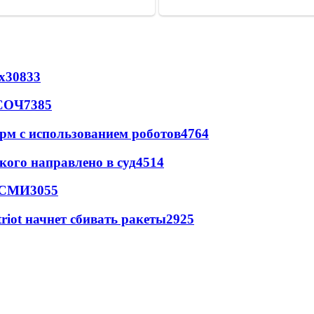
х
30833
 СОЧ
7385
рм с использованием роботов
4764
кого направлено в суд
4514
- СМИ
3055
triot начнет сбивать ракеты
2925