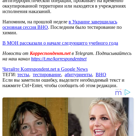
антитеррористической операции, проживает на временно
оккупированной территории или находятся в учреждениях
исполнения наказаний.
Напомним, на прошлой неделе
в Украине завершилась
основная сессия ВНО
. Последним было тестирование по
химии.
В МОН рассказали о начале следующего учебного года
Новости от
Корреспондент.net
в Telegram. Подписывайтесь
на наш канал
https://t.me/korrespondentnet
Читайте Korrespondent.net в Google News
ТЕГИ:
тесты
,
тестирование
,
абитуриенты
,
ВНО
Если вы заметили ошибку, выделите необходимый текст и
нажмите Ctrl+Enter, чтобы сообщить об этом редакции.