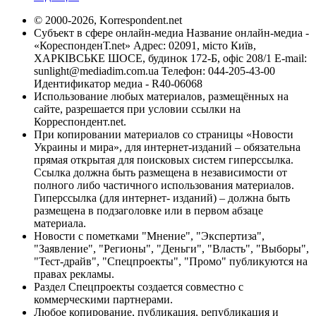
© 2000-2026, Korrespondent.net
Субъект в сфере онлайн-медиа Название онлайн-медиа -
«КореспонденТ.net» Адрес: 02091, місто Київ,
ХАРКІВСЬКЕ ШОСЕ, будинок 172-Б, офіс 208/1 E-mail:
sunlight@mediadim.com.ua
Телефон: 044-205-43-00
Идентификатор медиа - R40-06068
Использование любых материалов, размещённых на
сайте, разрешается при условии ссылки на
Корреспондент.net.
При копировании материалов со страницы «Новости
Украины и мира», для интернет-изданий – обязательна
прямая открытая для поисковых систем гиперссылка.
Ссылка должна быть размещена в независимости от
полного либо частичного использования материалов.
Гиперссылка (для интернет- изданий) – должна быть
размещена в подзаголовке или в первом абзаце
материала.
Новости с пометками "Мнение", "Экспертиза",
"Заявление", "Регионы", "Деньги", "Власть", "Выборы",
"Тест-драйв", "Спецпроекты", "Промо" публикуются на
правах рекламы.
Раздел Спецпроекты создается совместно с
коммерческими партнерами.
Любое копирование, публикация, републикация и