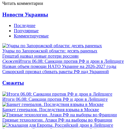
Читать комментарии
Новости Украины
Последние
Популярные
Комментируемые
Удары по Запорожской области: десять раненых
Генштаб назвал новые потери россиян
Сюжет
Итоги 06.08: Санкции против РФ и дрон в Лейпциге
Назван объем помощи НАТО Украине на 2026-2027 годы
Сикорский призвал сбивать ракеты РФ над Украиной
Сюжеты
Итоги 06.08: Санкции против РФ и дрон в Лейпциге
Банкет генералов. Последствия взрыва в Москве
Грязные технологии. Атаки РФ на выборы во Франции