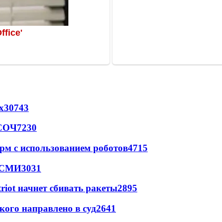
х
30743
 СОЧ
7230
рм с использованием роботов
4715
- СМИ
3031
triot начнет сбивать ракеты
2895
кого направлено в суд
2641