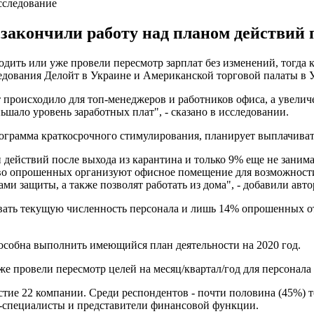
сследование
закончили работу над планом действий п
ить или уже провели пересмотр зарплат без изменений, тогда к
ледования Делойт в Украине и Американской торговой палаты в
 происходило для топ-менеджеров и работников офиса, а увели
шало уровень заработных плат", - сказано в исследовании.
ограмма краткосрочного стимулирования, планирует выплачиват
действий после выхода из карантина и только 9% еще не занима
тво опрошенных организуют офисное помещение для возможност
ми защиты, а также позволят работать из дома", - добавили авт
ать текущую численность персонала и лишь 14% опрошенных отм
пособна выполнить имеющийся план деятельности на 2020 год.
 провели пересмотр целей на месяц/квартал/год для персонала 
астие 22 компании. Среди респондентов - почти половина (45%)
-специалисты и представители финансовой функции.