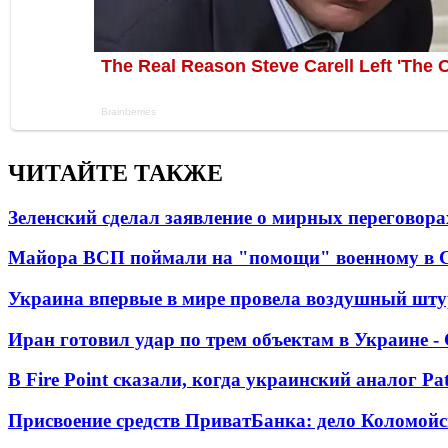
ЧИТАЙТЕ ТАКЖЕ
Зеленский сделал заявление о мирных переговора
Майора ВСП поймали на "помощи" военному в
Украина впервые в мире провела воздушный шту
Иран готовил удар по трем объектам в Украине 
В Fire Point сказали, когда украинский аналог Pa
Присвоение средств ПриватБанка: дело Коломойс