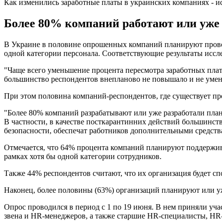
Как изменились заработные платы в украинских компаниях - и
Более 80% компаний работают или уже 
В Украине в половине опрошенных компаний планируют провод
одной категории персонала. Соответствующие результаты исс
"Чаще всего уменьшение процента пересмотра заработных плат
большинство респондентов внепланово не повышало и не умень
При этом половина компаний-респондентов, где существует пр
"Более 80% компаний разрабатывают или уже разработали план 
В частности, в качестве посткарантинних действий большинс
безопасности, обеспечат работников дополнительными средства
Отмечается, что 64% процента компаний планируют поддержив
рамках хотя бы одной категории сотрудников.
Также 44% респондентов считают, что их организация будет с
Наконец, более половины (63%) организаций планируют или уже
Опрос проводился в период с 1 по 19 июня. В нем приняли уч
звена и HR-менеджеров, а также старшие HR-специалисты, HR