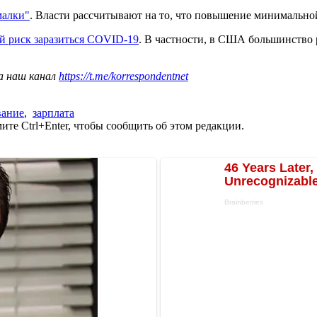
малки"
. Власти рассчитывают на то, что повышение минимально
й риск заразиться COVID-19
. В частности, в США большинство 
а наш канал
https://t.me/korrespondentnet
вание
,
зарплата
те Ctrl+Enter, чтобы сообщить об этом редакции.