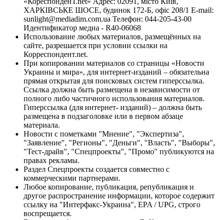
«КореспонденТ.net» Адрес: 02091, місто Київ,
ХАРКІВСЬКЕ ШОСЕ, будинок 172-Б, офіс 208/1 E-mail:
sunlight@mediadim.com.ua
Телефон: 044-205-43-00
Идентификатор медиа - R40-06068
Использование любых материалов, размещённых на
сайте, разрешается при условии ссылки на
Корреспондент.net.
При копировании материалов со страницы «Новости
Украины и мира», для интернет-изданий – обязательна
прямая открытая для поисковых систем гиперссылка.
Ссылка должна быть размещена в независимости от
полного либо частичного использования материалов.
Гиперссылка (для интернет- изданий) – должна быть
размещена в подзаголовке или в первом абзаце
материала.
Новости с пометками "Мнение", "Экспертиза",
"Заявление", "Регионы", "Деньги", "Власть", "Выборы",
"Тест-драйв", "Спецпроекты", "Промо" публикуются на
правах рекламы.
Раздел Спецпроекты создается совместно с
коммерческими партнерами.
Любое копирование, публикация, републикация и
другое распространение информации, которое содержит
ссылку на "Интерфакс-Украина", EPA / UPG, строго
воспрещается.