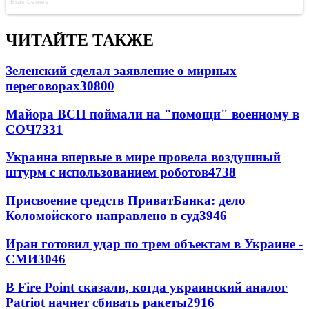
ЧИТАЙТЕ ТАКЖЕ
Зеленский сделал заявление о мирных
переговорах
30800
Майора ВСП поймали на "помощи" военному в
СОЧ
7331
Украина впервые в мире провела воздушный
штурм с использованием роботов
4738
Присвоение средств ПриватБанка: дело
Коломойского направлено в суд
3946
Иран готовил удар по трем объектам в Украине -
СМИ
3046
В Fire Point сказали, когда украинский аналог
Patriot начнет сбивать ракеты
2916