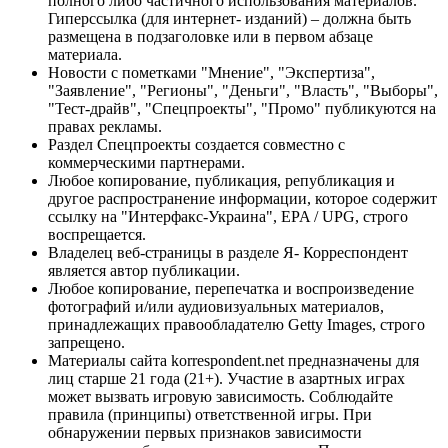
полного либо частичного использования материалов.
Гиперссылка (для интернет- изданий) – должна быть
размещена в подзаголовке или в первом абзаце
материала.
Новости с пометками "Мнение", "Экспертиза",
"Заявление", "Регионы", "Деньги", "Власть", "Выборы",
"Тест-драйв", "Спецпроекты", "Промо" публикуются на
правах рекламы.
Раздел Спецпроекты создается совместно с
коммерческими партнерами.
Любое копирование, публикация, републикация и
другое распространение информации, которое содержит
ссылку на "Интерфакс-Украина", EPA / UPG, строго
воспрещается.
Владелец веб-страницы в разделе Я- Корреспондент
является автор публикации.
Любое копирование, перепечатка и воспроизведение
фотографий и/или аудиовизуальных материалов,
принадлежащих правообладателю Getty Images, строго
запрещено.
Материалы сайта korrespondent.net предназначены для
лиц старше 21 года (21+). Участие в азартных играх
может вызвать игровую зависимость. Соблюдайте
правила (принципы) ответственной игры. При
обнаружении первых признаков зависимости