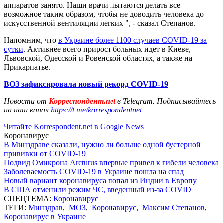
аппаратов занято. Наши врачи пытаются делать все
возможное таким образом, чтобы не доводить человека до
искусственной вентиляции легких ", - сказал Степанов.
Напомним, что
в Украине более 1100 случаев COVID-19 за
сутки
. Активнее всего прирост больных идет в Киеве,
Львовской, Одесской и Ровенской областях, а также на
Прикарпатье.
ВОЗ зафиксировала новый рекорд COVID-19
Новости от
Корреспондент.net
в Telegram. Подписывайтесь
на наш канал
https://t.me/korrespondentnet
Читайте Korrespondent.net в Google News
Коронавирус
В Минздраве сказали, нужно ли больше одной бустерной
прививки от COVID-19
Подвид Омикрона Arcturus впервые привел к гибели человека
Заболеваемость COVID-19 в Украине пошла на спад
Новый вариант коронавируса попал из Индии в Европу
В США отменили режим ЧС, введенный из-за COVID
СПЕЦТЕМА:
Коронавирус
ТЕГИ:
Минздрав
,
МОЗ
,
Коронавирус
,
Максим Степанов
,
Коронавирус в Украине