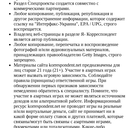
Раздел Спецпроекты создается совместно с
коммерческими партнерами.
Любое копирование, публикация, републикация и
другое распространение информации, которое содержит
ссылку на "Интерфакс-Украина", EPA / UPG, строго
воспрещается.
Владелец веб-страницы в разделе Я- Корреспондент
является автор публикации.
Любое копирование, перепечатка и воспроизведение
фотографий и/или аудиовизуальных материалов,
принадлежащих правообладателю Getty Images, строго
запрещено.
Материалы сайта korrespondent.net предназначены для
лиц старше 21 года (21+). Участие в азартных играх
может вызвать игровую зависимость. Соблюдайте
правила (принципы) ответственной игры. При
обнаружении первых признаков зависимости
немедленно обратитесь к специалисту. Помните, что
участие в азартных играх не может являться источником
доходов или альтернативой работе. Информационный
ресурс korrespondent.net не проводит игры на реальные
и/или виртуальные деньги, сайт не принимает ни в
какой форме оплату ставок и других платежей, которые
связаны/могут быть связаны с азартными играми,
букмекерами или тотализаторами. Какие-либо