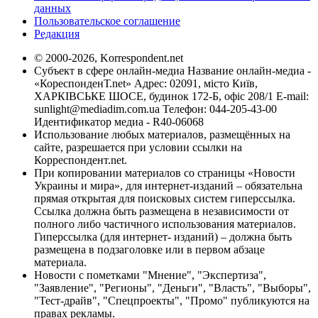
данных
Пользовательское соглашение
Редакция
© 2000-2026, Korrespondent.net
Субъект в сфере онлайн-медиа Название онлайн-медиа -
«КореспонденТ.net» Адрес: 02091, місто Київ,
ХАРКІВСЬКЕ ШОСЕ, будинок 172-Б, офіс 208/1 E-mail:
sunlight@mediadim.com.ua
Телефон: 044-205-43-00
Идентификатор медиа - R40-06068
Использование любых материалов, размещённых на
сайте, разрешается при условии ссылки на
Корреспондент.net.
При копировании материалов со страницы «Новости
Украины и мира», для интернет-изданий – обязательна
прямая открытая для поисковых систем гиперссылка.
Ссылка должна быть размещена в независимости от
полного либо частичного использования материалов.
Гиперссылка (для интернет- изданий) – должна быть
размещена в подзаголовке или в первом абзаце
материала.
Новости с пометками "Мнение", "Экспертиза",
"Заявление", "Регионы", "Деньги", "Власть", "Выборы",
"Тест-драйв", "Спецпроекты", "Промо" публикуются на
правах рекламы.