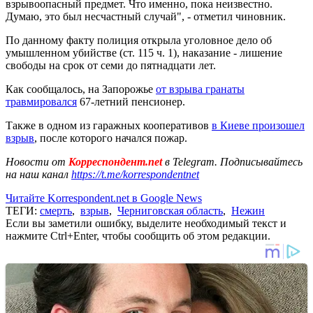
взрывоопасный предмет. Что именно, пока неизвестно.
Думаю, это был несчастный случай", - отметил чиновник.
По данному факту полиция открыла уголовное дело об
умышленном убийстве (ст. 115 ч. 1), наказание - лишение
свободы на срок от семи до пятнадцати лет.
Как сообщалось, на Запорожье
от взрыва гранаты
травмировался
67-летний пенсионер.
Также в одном из гаражных кооперативов
в Киеве произошел
взрыв
, после которого начался пожар.
Новости от
Корреспондент.net
в Telegram. Подписывайтесь
на наш канал
https://t.me/korrespondentnet
Читайте Korrespondent.net в Google News
ТЕГИ:
смерть
,
взрыв
,
Черниговская область
,
Нежин
Если вы заметили ошибку, выделите необходимый текст и
нажмите Ctrl+Enter, чтобы сообщить об этом редакции.