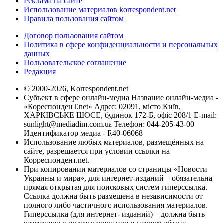
Реклама на сайте
Использование материалов korrespondent.net
Правила пользования сайтом
Договор пользования сайтом
Политика в сфере конфиденциальности и персональных
данных
Пользовательское соглашение
Редакция
© 2000-2026, Korrespondent.net
Субъект в сфере онлайн-медиа Название онлайн-медиа -
«КореспонденТ.net» Адрес: 02091, місто Київ,
ХАРКІВСЬКЕ ШОСЕ, будинок 172-Б, офіс 208/1 E-mail:
sunlight@mediadim.com.ua
Телефон: 044-205-43-00
Идентификатор медиа - R40-06068
Использование любых материалов, размещённых на
сайте, разрешается при условии ссылки на
Корреспондент.net.
При копировании материалов со страницы «Новости
Украины и мира», для интернет-изданий – обязательна
прямая открытая для поисковых систем гиперссылка.
Ссылка должна быть размещена в независимости от
полного либо частичного использования материалов.
Гиперссылка (для интернет- изданий) – должна быть
размещена в подзаголовке или в первом абзаце