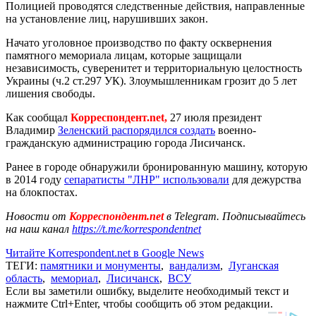
Полицией проводятся следственные действия, направленные
на установление лиц, нарушивших закон.
Начато уголовное производство по факту осквернения
памятного мемориала лицам, которые защищали
независимость, суверенитет и территориальную целостность
Украины (ч.2 ст.297 УК). Злоумышленникам грозит до 5 лет
лишения свободы.
Как сообщал
Корреспондент.net,
27 июля президент
Владимир
Зеленский распорядился создать
военно-
гражданскую администрацию города Лисичанск.
Ранее в городе обнаружили бронированную машину, которую
в 2014 году
сепаратисты "ЛНР" использовали
для дежурства
на блокпостах.
Новости от
Корреспондент.net
в Telegram. Подписывайтесь
на наш канал
https://t.me/korrespondentnet
Читайте Korrespondent.net в Google News
ТЕГИ:
памятники и монументы
,
вандализм
,
Луганская
область
,
мемориал
,
Лисичанск
,
ВСУ
Если вы заметили ошибку, выделите необходимый текст и
нажмите Ctrl+Enter, чтобы сообщить об этом редакции.