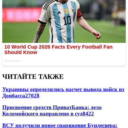
ЧИТАЙТЕ ТАКЖЕ
Украинцы определились насчет вывода войск из
Донбасса
27028
Присвоение средств ПриватБанка: дело
Коломойского направлено в суд
8422
ВСУ получили новое снаряжение Бундесвера: