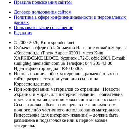
Правила пользования сайтом
Договор пользования сайтом
Политика в сфере конфиденциальности и персональных
данных
Пользовательское соглашение
Редакция
© 2000-2026, Korrespondent.net
Субъект в сфере онлайн-медиа Название онлайн-медиа -
«КореспонденТ.net» Адрес: 02091, місто Київ,
ХАРКІВСЬКЕ ШОСЕ, будинок 172-Б, офіс 208/1 E-mail:
sunlight@mediadim.com.ua
Телефон: 044-205-43-00
Идентификатор медиа - R40-06068
Использование любых материалов, размещённых на
сайте, разрешается при условии ссылки на
Корреспондент.net.
При копировании материалов со страницы «Новости
Украины и мира», для интернет-изданий – обязательна
прямая открытая для поисковых систем гиперссылка.
Ссылка должна быть размещена в независимости от
полного либо частичного использования материалов.
Гиперссылка (для интернет- изданий) – должна быть
размещена в подзаголовке или в первом абзаце
материала.