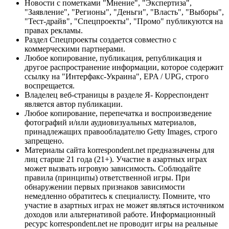
Новости с пометками "Мнение", "Экспертиза",
"Заявление", "Регионы", "Деньги", "Власть", "Выборы",
"Тест-драйв", "Спецпроекты", "Промо" публикуются на
правах рекламы.
Раздел Спецпроекты создается совместно с
коммерческими партнерами.
Любое копирование, публикация, републикация и
другое распространение информации, которое содержит
ссылку на "Интерфакс-Украина", EPA / UPG, строго
воспрещается.
Владелец веб-страницы в разделе Я- Корреспондент
является автор публикации.
Любое копирование, перепечатка и воспроизведение
фотографий и/или аудиовизуальных материалов,
принадлежащих правообладателю Getty Images, строго
запрещено.
Материалы сайта korrespondent.net предназначены для
лиц старше 21 года (21+). Участие в азартных играх
может вызвать игровую зависимость. Соблюдайте
правила (принципы) ответственной игры. При
обнаружении первых признаков зависимости
немедленно обратитесь к специалисту. Помните, что
участие в азартных играх не может являться источником
доходов или альтернативой работе. Информационный
ресурс korrespondent.net не проводит игры на реальные