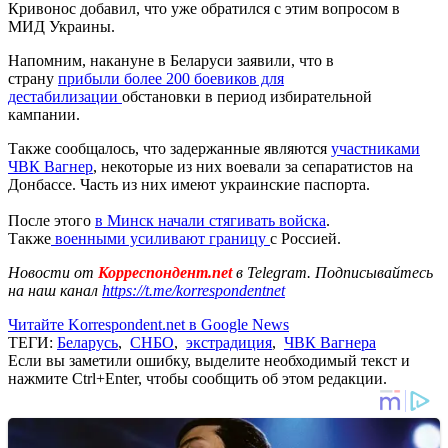
Кривонос добавил, что уже обратился с этим вопросом в
МИД Украины.
Напомним, накануне в Беларуси заявили, что в
страну
прибыли более 200 боевиков для
дестабилизации
обстановки в период избирательной
кампании.
Также сообщалось, что задержанные являются
участниками
ЧВК Вагнер
, некоторые из них воевали за сепаратистов на
Донбассе. Часть из них имеют украинские паспорта.
После этого
в Минск начали стягивать войска
.
Также
военными усиливают границу
с Россией.
Новости от
Корреспондент.net
в Telegram. Подписывайтесь
на наш канал
https://t.me/korrespondentnet
Читайте Korrespondent.net в Google News
ТЕГИ:
Беларусь
,
СНБО
,
экстрадиция
,
ЧВК Вагнера
Если вы заметили ошибку, выделите необходимый текст и
нажмите Ctrl+Enter, чтобы сообщить об этом редакции.