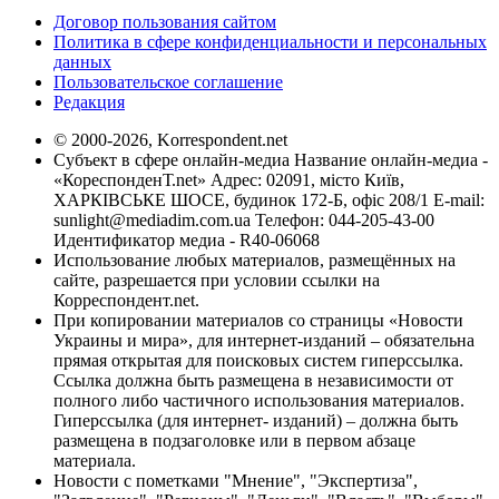
Договор пользования сайтом
Политика в сфере конфиденциальности и персональных
данных
Пользовательское соглашение
Редакция
© 2000-2026, Korrespondent.net
Субъект в сфере онлайн-медиа Название онлайн-медиа -
«КореспонденТ.net» Адрес: 02091, місто Київ,
ХАРКІВСЬКЕ ШОСЕ, будинок 172-Б, офіс 208/1 E-mail:
sunlight@mediadim.com.ua
Телефон: 044-205-43-00
Идентификатор медиа - R40-06068
Использование любых материалов, размещённых на
сайте, разрешается при условии ссылки на
Корреспондент.net.
При копировании материалов со страницы «Новости
Украины и мира», для интернет-изданий – обязательна
прямая открытая для поисковых систем гиперссылка.
Ссылка должна быть размещена в независимости от
полного либо частичного использования материалов.
Гиперссылка (для интернет- изданий) – должна быть
размещена в подзаголовке или в первом абзаце
материала.
Новости с пометками "Мнение", "Экспертиза",