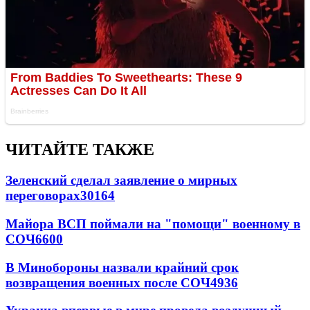
ЧИТАЙТЕ ТАКЖЕ
Зеленский сделал заявление о мирных
переговорах
30164
Майора ВСП поймали на "помощи" военному в
СОЧ
6600
В Минобороны назвали крайний срок
возвращения военных после СОЧ
4936