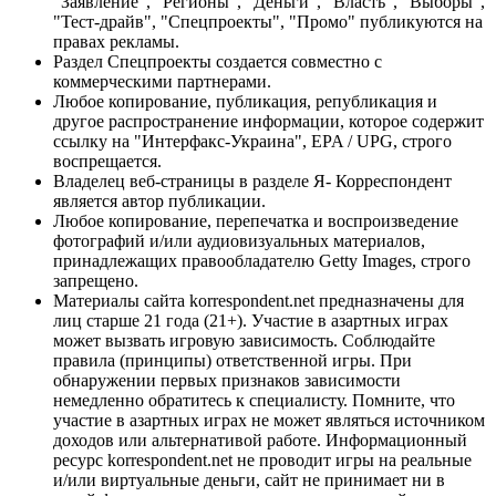
"Заявление", "Регионы", "Деньги", "Власть", "Выборы",
"Тест-драйв", "Спецпроекты", "Промо" публикуются на
правах рекламы.
Раздел Спецпроекты создается совместно с
коммерческими партнерами.
Любое копирование, публикация, републикация и
другое распространение информации, которое содержит
ссылку на "Интерфакс-Украина", EPA / UPG, строго
воспрещается.
Владелец веб-страницы в разделе Я- Корреспондент
является автор публикации.
Любое копирование, перепечатка и воспроизведение
фотографий и/или аудиовизуальных материалов,
принадлежащих правообладателю Getty Images, строго
запрещено.
Материалы сайта korrespondent.net предназначены для
лиц старше 21 года (21+). Участие в азартных играх
может вызвать игровую зависимость. Соблюдайте
правила (принципы) ответственной игры. При
обнаружении первых признаков зависимости
немедленно обратитесь к специалисту. Помните, что
участие в азартных играх не может являться источником
доходов или альтернативой работе. Информационный
ресурс korrespondent.net не проводит игры на реальные
и/или виртуальные деньги, сайт не принимает ни в