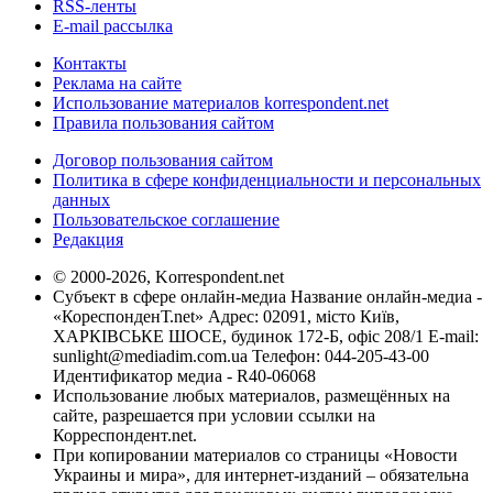
RSS-ленты
E-mail рассылка
Контакты
Реклама на сайте
Использование материалов korrespondent.net
Правила пользования сайтом
Договор пользования сайтом
Политика в сфере конфиденциальности и персональных
данных
Пользовательское соглашение
Редакция
© 2000-2026, Korrespondent.net
Субъект в сфере онлайн-медиа Название онлайн-медиа -
«КореспонденТ.net» Адрес: 02091, місто Київ,
ХАРКІВСЬКЕ ШОСЕ, будинок 172-Б, офіс 208/1 E-mail:
sunlight@mediadim.com.ua
Телефон: 044-205-43-00
Идентификатор медиа - R40-06068
Использование любых материалов, размещённых на
сайте, разрешается при условии ссылки на
Корреспондент.net.
При копировании материалов со страницы «Новости
Украины и мира», для интернет-изданий – обязательна