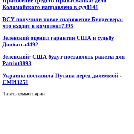
Присвоение средств ПриватБанка: дело
Коломойского направлено в суд
8141
ВСУ получили новое снаряжение Бундесвера:
что входит в комплект
7395
Зеленский оценил гарантии США и судьбу
Донбасса
4492
Зеленский: США будут поставлять ракеты для
Patriot
3893
Украина поставила Путина перед дилеммой -
СМИ
3251
Читать комментарии