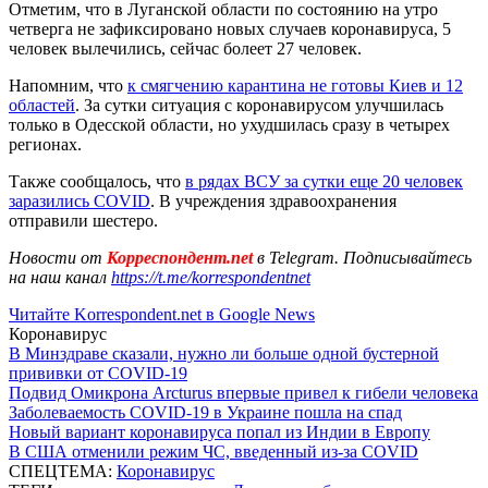
Отметим, что в Луганской области по состоянию на утро
четверга не зафиксировано новых случаев коронавируса, 5
человек вылечились, сейчас болеет 27 человек.
Напомним, что
к смягчению карантина не готовы Киев и 12
областей
. За сутки ситуация с коронавирусом улучшилась
только в Одесской области, но ухудшилась сразу в четырех
регионах.
Также сообщалось, что
в рядах ВСУ за сутки еще 20 человек
заразились COVID
. В учреждения здравоохранения
отправили шестеро.
Новости от
Корреспондент.net
в Telegram. Подписывайтесь
на наш канал
https://t.me/korrespondentnet
Читайте Korrespondent.net в Google News
Коронавирус
В Минздраве сказали, нужно ли больше одной бустерной
прививки от COVID-19
Подвид Омикрона Arcturus впервые привел к гибели человека
Заболеваемость COVID-19 в Украине пошла на спад
Новый вариант коронавируса попал из Индии в Европу
В США отменили режим ЧС, введенный из-за COVID
СПЕЦТЕМА:
Коронавирус