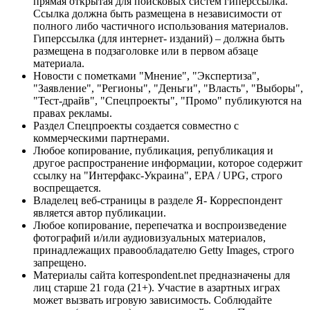
прямая открытая для поисковых систем гиперссылка.
Ссылка должна быть размещена в независимости от
полного либо частичного использования материалов.
Гиперссылка (для интернет- изданий) – должна быть
размещена в подзаголовке или в первом абзаце
материала.
Новости с пометками "Мнение", "Экспертиза",
"Заявление", "Регионы", "Деньги", "Власть", "Выборы",
"Тест-драйв", "Спецпроекты", "Промо" публикуются на
правах рекламы.
Раздел Спецпроекты создается совместно с
коммерческими партнерами.
Любое копирование, публикация, републикация и
другое распространение информации, которое содержит
ссылку на "Интерфакс-Украина", EPA / UPG, строго
воспрещается.
Владелец веб-страницы в разделе Я- Корреспондент
является автор публикации.
Любое копирование, перепечатка и воспроизведение
фотографий и/или аудиовизуальных материалов,
принадлежащих правообладателю Getty Images, строго
запрещено.
Материалы сайта korrespondent.net предназначены для
лиц старше 21 года (21+). Участие в азартных играх
может вызвать игровую зависимость. Соблюдайте