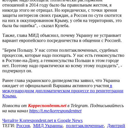
отношений в 2014 году было бы правильным жестом, я
никогда этого не отрицал. Но юридически, с точки зрения
защиты интересов своих граждан, а Россия по сути охотится
на них в оккупированном Крыму, у себя на территориях, это
была бы ошибка", - сказал Кулеба.
Также, глава МИД объяснил, почему Украину не устраивает
вариант европейского посредничества в общении с Россией.
"Берем Польшу. У нас сотни политзаключенных, судебных
процессов, которые надо посещать. У нас есть генконсульство
в Ростове-на-Дону, а генконсульства Польши в этом городе
нет. Поэтому надо практически ко всему этому подходить", -
подчеркнул он.
Ранее глава украинского дипведомства заявил, что Украина
ожидает от официальной Варшавы активного участия
в
международном дипломатическом процессе по реинтеграции
Крыма.
Новости от
Корреспондент.net
в Telegram. Подписывайтесь
на наш канал
https://t.me/korrespondentnet
Читайте Korrespondent.net в Google News
ТЕГИ:
Россия
,
МИД Украины
,
политзаключенные
,
Дмитрий