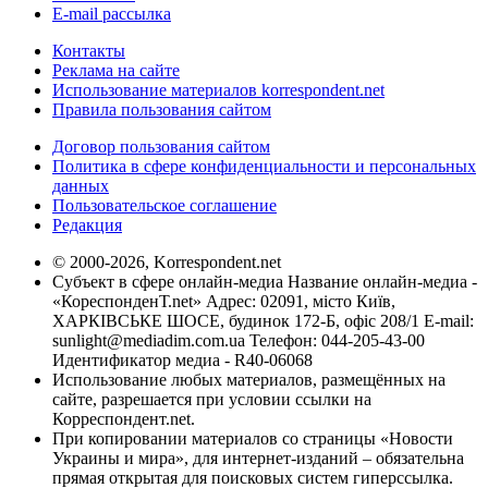
E-mail рассылка
Контакты
Реклама на сайте
Использование материалов korrespondent.net
Правила пользования сайтом
Договор пользования сайтом
Политика в сфере конфиденциальности и персональных
данных
Пользовательское соглашение
Редакция
© 2000-2026, Korrespondent.net
Субъект в сфере онлайн-медиа Название онлайн-медиа -
«КореспонденТ.net» Адрес: 02091, місто Київ,
ХАРКІВСЬКЕ ШОСЕ, будинок 172-Б, офіс 208/1 E-mail:
sunlight@mediadim.com.ua
Телефон: 044-205-43-00
Идентификатор медиа - R40-06068
Использование любых материалов, размещённых на
сайте, разрешается при условии ссылки на
Корреспондент.net.
При копировании материалов со страницы «Новости
Украины и мира», для интернет-изданий – обязательна
прямая открытая для поисковых систем гиперссылка.