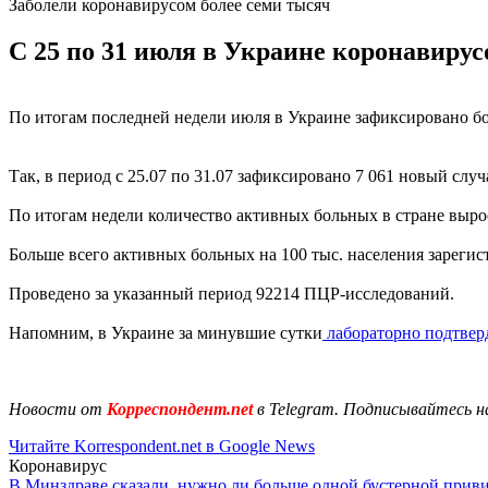
Заболели коронавирусом более семи тысяч
С 25 по 31 июля в Украине коронавирусо
По итогам последней недели июля в Украине зафиксировано бол
Так, в период с 25.07 по 31.07 зафиксировано 7 061 новый случ
По итогам недели количество активных больных в стране выро
Больше всего активных больных на 100 тыс. населения зарегис
Проведено за указанный период 92214 ПЦР-исследований.
Напомним, в Украине за минувшие сутки
лабораторно подтвер
Новости от
Корреспондент.net
в Telegram. Подписывайтесь н
Читайте Korrespondent.net в Google News
Коронавирус
В Минздраве сказали, нужно ли больше одной бустерной прив