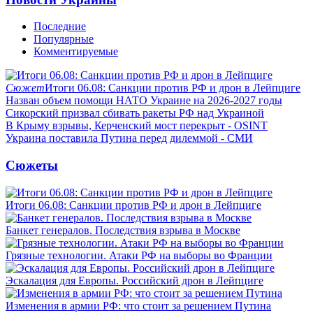
Последние
Популярные
Комментируемые
Сюжет
Итоги 06.08: Санкции против РФ и дрон в Лейпциге
Назван объем помощи НАТО Украине на 2026-2027 годы
Сикорский призвал сбивать ракеты РФ над Украиной
В Крыму взрывы, Керченский мост перекрыт - OSINT
Украина поставила Путина перед дилеммой - СМИ
Сюжеты
Итоги 06.08: Санкции против РФ и дрон в Лейпциге
Банкет генералов. Последствия взрыва в Москве
Грязные технологии. Атаки РФ на выборы во Франции
Эскалация для Европы. Российский дрон в Лейпциге
Изменения в армии РФ: что стоит за решением Путина