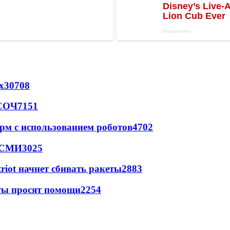
х
30708
 СОЧ
7151
рм с использованием роботов
4702
- СМИ
3025
triot начнет сбивать ракеты
2883
сты просят помощи
2254