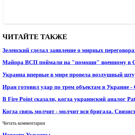
ЧИТАЙТЕ ТАКЖЕ
Зеленский сделал заявление о мирных переговора
Майора ВСП поймали на "помощи" военному в
Украина впервые в мире провела воздушный шту
Иран готовил удар по трем объектам в Украине 
В Fire Point сказали, когда украинский аналог Pa
Когда связь молчит - молчит вся бригада. Связи
Читать комментарии
Новости Украины