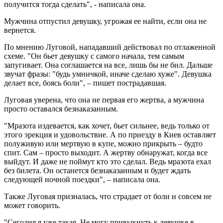
получится тогда сделать", - написала она.
Мужчина отпустил девушку, угрожая ее найти, если она не
вернется.
По мнению Луговой, нападавший действовал по отлаженной
схеме. "Он бьет девушку с самого начала, тем самым
запугивает. Она соглашается на все, лишь бы не бил. Дальше
звучат фразы: "будь умничкой, иначе сделаю хуже". Девушка
делает все, боясь боли", – пишет пострадавшая.
Луговая уверена, что она не первая его жертва, а мужчина
просто оставался безнаказанным.
"Мразота издевается, как хочет, бьет сильнее, ведь только от
этого эрекция и удовольствие. А по приезду в Киев оставляет
полуживую или мертвую в купе, можно прикрыть – будто
спит. Сам – просто выходит. А жертву обнаружат, когда все
выйдут. И даже не поймут кто это сделал. Ведь мразота ехал
без билета. Он останется безнаказанным и будет ждать
следующей ночной поездки", – написала она.
Также Луговая призналась, что страдает от боли и совсем не
может говорить.
"Сегодня я уже такая. Не могу привыкнуть к девушке в