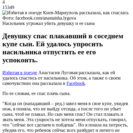
4
15349
Фото: facebook.com/anastaisha.lygova
Насильник угрожал убить девушку и ее сына
Девушку спас плакавший в соседнем
купе сын. Ей удалось упросить
насильника отпустить ее его
успокоить.
Избитая в поезде
Анастасия Луговая рассказала, как ей
удалось спастись от насильника. Об этом, а также о своем
самочувствии она рассказала в
Facebook
.
По ее словам, ее спас плачь сына.
"Когда он (нападавший – ред.) завел меня в свое купе, увидев
нож, я поняла, что не выйду отсюда, а после того он убьет
сына, чтоб не плакал. Но сын меня спас! Он стал плакать и
звать меня. Эта сущность не хотела меня отпускать, говорил,
что "сейчас все сделаем и пойдешь". Но я пошла на хитрость,
убедив его, что ребенок сейчас всех разбудит и ничего не