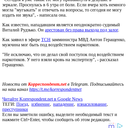
зеркале. Проснулась в 6 утра от боли. Если вчера хоть немного
могла "мугыкать" и отвечать на вопросы, то сегодня не могу
издать ни звука", - написала она.
Как известно, нападавшим является неоднократно судимый
Виталий Рудзько. Он
арестован без права выхода под залог
.
Как заявил в эфире
ТСН
замминистра МВД Антон Геращенко,
мужчина мог быть под воздействием наркотиков.
"Не исключаю, что он делал свой поступок под воздействием
наркотиков. У него взяли кровь на экспертизу", - рассказал
Геращенко.
Новости от
Корреспондент.net
в Telegram. Подписывайтесь
на наш канал
https://t.me/korrespondentnet
Читайте Korrespondent.net в Google News
ТЕГИ:
Поезд
,
избиение
,
нападение
,
изнасилование
,
преступники
Если вы заметили ошибку, выделите необходимый текст и
нажмите Ctrl+Enter, чтобы сообщить об этом редакции.