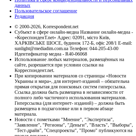
данных
Пользовательское соглашение
Редакция
© 2000-2026, Korrespondent.net
Субъект в сфере онлайн-медиа Название онлайн-медиа -
«КореспонденТ.net» Адрес: 02091, місто Київ,
ХАРКІВСЬКЕ ШОСЕ, будинок 172-Б, офіс 208/1 E-mail:
sunlight@mediadim.com.ua
Телефон: 044-205-43-00
Идентификатор медиа - R40-06068
Использование любых материалов, размещённых на
сайте, разрешается при условии ссылки на
Корреспондент.net.
При копировании материалов со страницы «Новости
Украины и мира», для интернет-изданий – обязательна
прямая открытая для поисковых систем гиперссылка.
Ссылка должна быть размещена в независимости от
полного либо частичного использования материалов.
Гиперссылка (для интернет- изданий) – должна быть
размещена в подзаголовке или в первом абзаце
материала.
Новости с пометками "Мнение", "Экспертиза",
"Заявление", "Регионы", "Деньги", "Власть", "Выборы",
"Тест-драйв", "Спецпроекты", "Промо" публикуются на
правах рекламы.