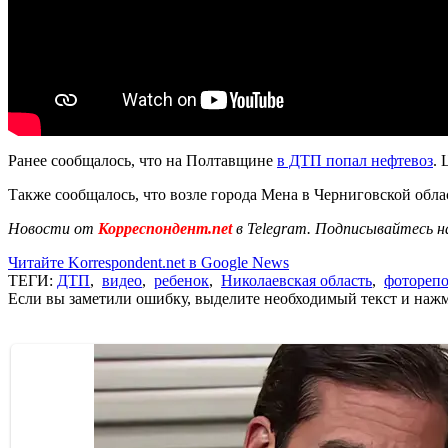
Ранее сообщалось, что на Полтавщине
в ДТП попал нефтевоз
. 
Также сообщалось, что возле города Мена в Черниговской обл
Новости от
Корреспондент.net
в Telegram. Подписывайтесь н
Читайте Korrespondent.net в Google News
ТЕГИ:
ДТП
,
видео
,
ребенок
,
Николаевская область
,
фотореп
Если вы заметили ошибку, выделите необходимый текст и нажми