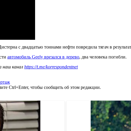
Цистерна с двадцатью тоннами нефти повредила тягач в результ
асти
автомобиль Geely врезался в дерево
, два человека погибли.
а наш канал
https://t.me/korrespondentnet
ортаж
те Ctrl+Enter, чтобы сообщить об этом редакции.