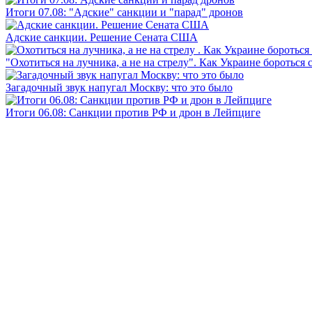
Итоги 07.08: "Адские" санкции и "парад" дронов
Адские санкции. Решение Сената США
"Охотиться на лучника, а не на стрелу". Как Украине бороться 
Загадочный звук напугал Москву: что это было
Итоги 06.08: Санкции против РФ и дрон в Лейпциге