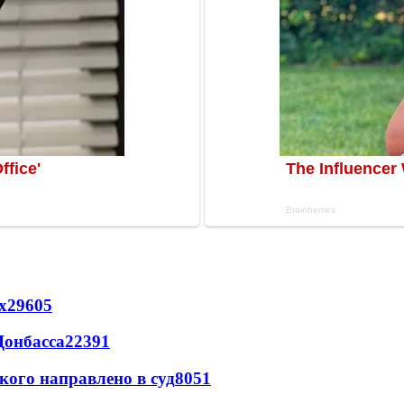
х
29605
Донбасса
22391
кого направлено в суд
8051