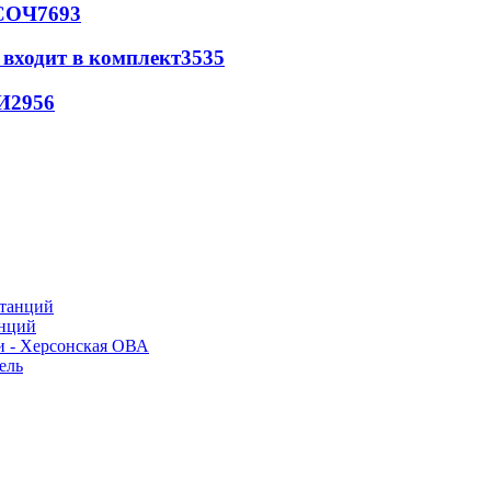
 СОЧ
7693
 входит в комплект
3535
И
2956
анций
и - Херсонская ОВА
ель