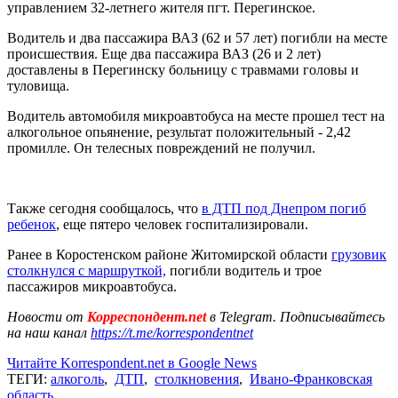
управлением 32-летнего жителя пгт. Перегинское.
Водитель и два пассажира ВАЗ (62 и 57 лет) погибли на месте
происшествия. Еще два пассажира ВАЗ (26 и 2 лет)
доставлены в Перегинску больницу с травмами головы и
туловища.
Водитель автомобиля микроавтобуса на месте прошел тест на
алкогольное опьянение, результат положительный - 2,42
промилле. Он телесных повреждений не получил.
Также сегодня сообщалось, что
в ДТП под Днепром погиб
ребенок
, еще пятеро человек госпитализировали.
Ранее в Коростенском районе Житомирской области
грузовик
столкнулся с маршруткой,
погибли водитель и трое
пассажиров микроавтобуса.
Новости от
Корреспондент.net
в Telegram. Подписывайтесь
на наш канал
https://t.me/korrespondentnet
Читайте Korrespondent.net в Google News
ТЕГИ:
алкоголь
,
ДТП
,
столкновения
,
Ивано-Франковская
область