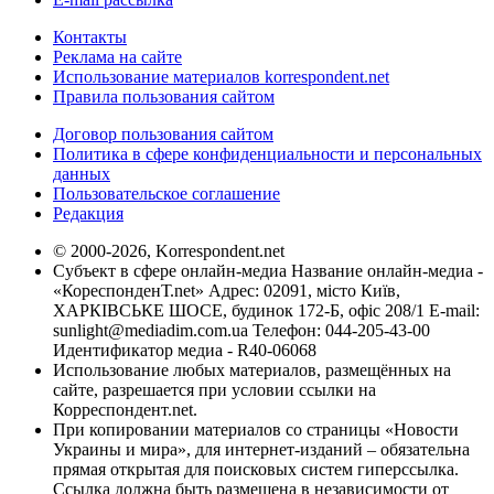
Контакты
Реклама на сайте
Использование материалов korrespondent.net
Правила пользования сайтом
Договор пользования сайтом
Политика в сфере конфиденциальности и персональных
данных
Пользовательское соглашение
Редакция
© 2000-2026, Korrespondent.net
Субъект в сфере онлайн-медиа Название онлайн-медиа -
«КореспонденТ.net» Адрес: 02091, місто Київ,
ХАРКІВСЬКЕ ШОСЕ, будинок 172-Б, офіс 208/1 E-mail:
sunlight@mediadim.com.ua
Телефон: 044-205-43-00
Идентификатор медиа - R40-06068
Использование любых материалов, размещённых на
сайте, разрешается при условии ссылки на
Корреспондент.net.
При копировании материалов со страницы «Новости
Украины и мира», для интернет-изданий – обязательна
прямая открытая для поисковых систем гиперссылка.
Ссылка должна быть размещена в независимости от