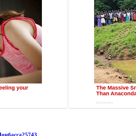
Донбасса
25743