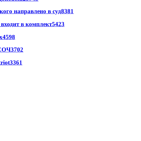
кого направлено в суд
8381
 входит в комплект
5423
х
4598
 СОЧ
3702
riot
3361