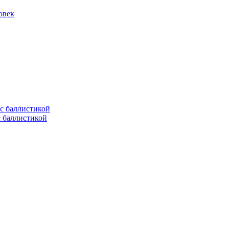
овек
с баллистикой