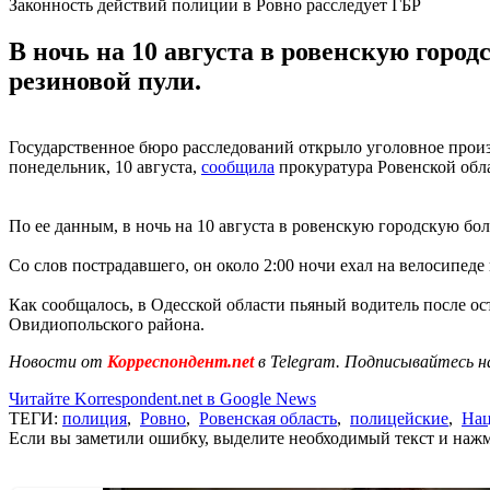
Законность действий полиции в Ровно расследует ГБР
В ночь на 10 августа в ровенскую горо
резиновой пули.
Государственное бюро расследований открыло уголовное произ
понедельник, 10 августа,
сообщила
прокуратура Ровенской обл
По ее данным, в ночь на 10 августа в ровенскую городскую бо
Со слов пострадавшего, он около 2:00 ночи ехал на велосипеде
Как сообщалось, в Одесской области пьяный водитель после о
Овидиопольского района.
Новости от
Корреспондент.net
в Telegram. Подписывайтесь н
Читайте Korrespondent.net в Google News
ТЕГИ:
полиция
,
Ровно
,
Ровенская область
,
полицейские
,
Нац
Если вы заметили ошибку, выделите необходимый текст и нажми