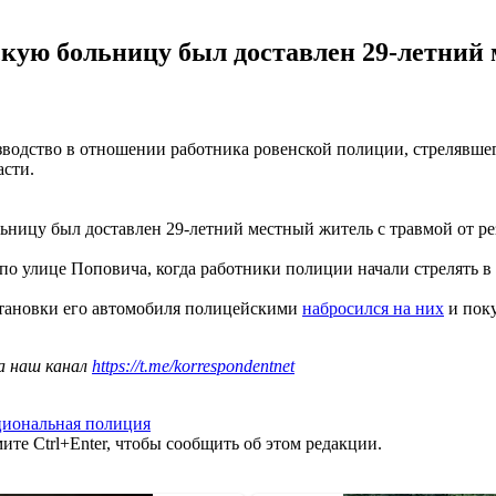
дскую больницу был доставлен 29-летний
водство в отношении работника ровенской полиции, стрелявшего
асти.
льницу был доставлен 29-летний местный житель с травмой от р
 по улице Поповича, когда работники полиции начали стрелять в 
становки его автомобиля полицейскими
набросился на них
и поку
а наш канал
https://t.me/korrespondentnet
иональная полиция
те Ctrl+Enter, чтобы сообщить об этом редакции.