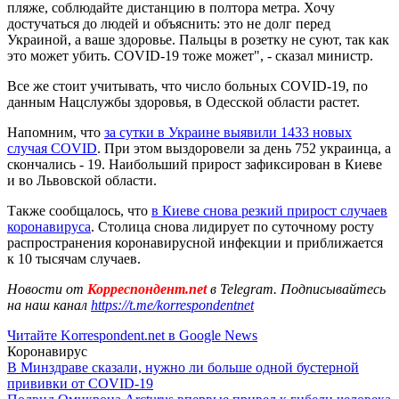
пляже, соблюдайте дистанцию ​​в полтора метра. Хочу
достучаться до людей и объяснить: это не долг перед
Украиной, а ваше здоровье. Пальцы в розетку не суют, так как
это может убить. COVID-19 тоже может", - сказал министр.
Все же стоит учитывать, что число больных COVID-19, по
данным Нацслужбы здоровья, в Одесской области растет.
Напомним, что
за сутки в Украине выявили 1433 новых
случая COVID
. При этом выздоровели за день 752 украинца, а
скончались - 19. Наибольший прирост зафиксирован в Киеве
и во Львовской области.
Также сообщалось, что
в Киеве снова резкий прирост случаев
коронавируса
. Столица снова лидирует по суточному росту
распространения коронавирусной инфекции и приближается
к 10 тысячам случаев.
Новости от
Корреспондент.net
в Telegram. Подписывайтесь
на наш канал
https://t.me/korrespondentnet
Читайте Korrespondent.net в Google News
Коронавирус
В Минздраве сказали, нужно ли больше одной бустерной
прививки от COVID-19