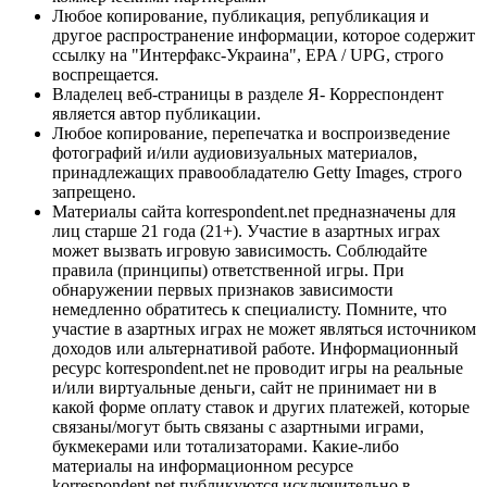
Любое копирование, публикация, републикация и
другое распространение информации, которое содержит
ссылку на "Интерфакс-Украина", EPA / UPG, строго
воспрещается.
Владелец веб-страницы в разделе Я- Корреспондент
является автор публикации.
Любое копирование, перепечатка и воспроизведение
фотографий и/или аудиовизуальных материалов,
принадлежащих правообладателю Getty Images, строго
запрещено.
Материалы сайта korrespondent.net предназначены для
лиц старше 21 года (21+). Участие в азартных играх
может вызвать игровую зависимость. Соблюдайте
правила (принципы) ответственной игры. При
обнаружении первых признаков зависимости
немедленно обратитесь к специалисту. Помните, что
участие в азартных играх не может являться источником
доходов или альтернативой работе. Информационный
ресурс korrespondent.net не проводит игры на реальные
и/или виртуальные деньги, сайт не принимает ни в
какой форме оплату ставок и других платежей, которые
связаны/могут быть связаны с азартными играми,
букмекерами или тотализаторами. Какие-либо
материалы на информационном ресурсе
korrespondent.net публикуются исключительно в