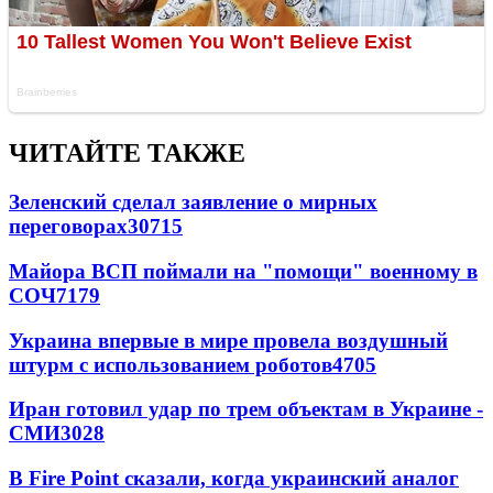
ЧИТАЙТЕ ТАКЖЕ
Зеленский сделал заявление о мирных
переговорах
30715
Майора ВСП поймали на "помощи" военному в
СОЧ
7179
Украина впервые в мире провела воздушный
штурм с использованием роботов
4705
Иран готовил удар по трем объектам в Украине -
СМИ
3028
В Fire Point сказали, когда украинский аналог