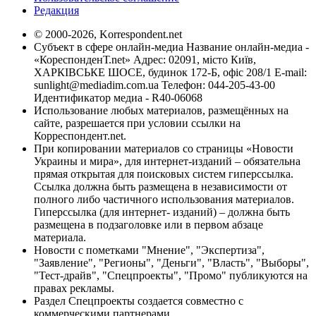
Редакция
© 2000-2026, Korrespondent.net
Субъект в сфере онлайн-медиа Название онлайн-медиа -
«КореспонденТ.net» Адрес: 02091, місто Київ,
ХАРКІВСЬКЕ ШОСЕ, будинок 172-Б, офіс 208/1 E-mail:
sunlight@mediadim.com.ua
Телефон: 044-205-43-00
Идентификатор медиа - R40-06068
Использование любых материалов, размещённых на
сайте, разрешается при условии ссылки на
Корреспондент.net.
При копировании материалов со страницы «Новости
Украины и мира», для интернет-изданий – обязательна
прямая открытая для поисковых систем гиперссылка.
Ссылка должна быть размещена в независимости от
полного либо частичного использования материалов.
Гиперссылка (для интернет- изданий) – должна быть
размещена в подзаголовке или в первом абзаце
материала.
Новости с пометками "Мнение", "Экспертиза",
"Заявление", "Регионы", "Деньги", "Власть", "Выборы",
"Тест-драйв", "Спецпроекты", "Промо" публикуются на
правах рекламы.
Раздел Спецпроекты создается совместно с
коммерческими партнерами.