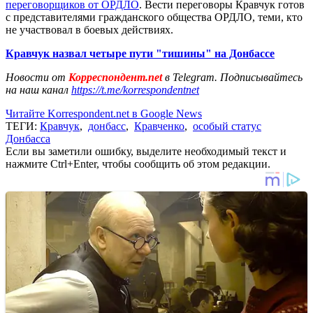
переговорщиков от ОРДЛО
. Вести переговоры Кравчук готов
с представителями гражданского общества ОРДЛО, теми, кто
не участвовал в боевых действиях.
Кравчук назвал четыре пути "тишины" на Донбассе
Новости от
Корреспондент.net
в Telegram. Подписывайтесь
на наш канал
https://t.me/korrespondentnet
Читайте Korrespondent.net в Google News
ТЕГИ:
Кравчук
,
донбасс
,
Кравченко
,
особый статус
Донбасса
Если вы заметили ошибку, выделите необходимый текст и
нажмите Ctrl+Enter, чтобы сообщить об этом редакции.