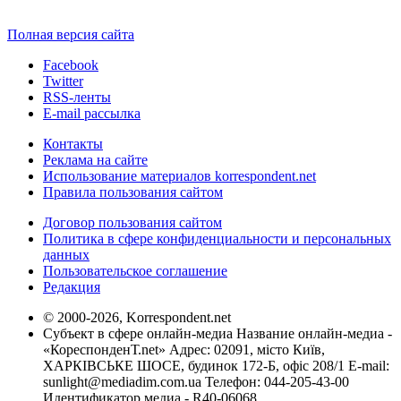
Полная версия сайта
Facebook
Twitter
RSS-ленты
E-mail рассылка
Контакты
Реклама на сайте
Использование материалов korrespondent.net
Правила пользования сайтом
Договор пользования сайтом
Политика в сфере конфиденциальности и персональных
данных
Пользовательское соглашение
Редакция
© 2000-2026, Korrespondent.net
Субъект в сфере онлайн-медиа Название онлайн-медиа -
«КореспонденТ.net» Адрес: 02091, місто Київ,
ХАРКІВСЬКЕ ШОСЕ, будинок 172-Б, офіс 208/1 E-mail:
sunlight@mediadim.com.ua
Телефон: 044-205-43-00
Идентификатор медиа - R40-06068