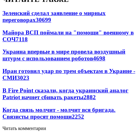
Зеленский сделал заявление о мирных
переговорах
30699
Майора ВСП поймали на "помощи" военному в
СОЧ
7118
Украина впервые в мире провела воздушный
штурм с использованием роботов
4698
Иран готовил удар по трем объектам в Украине -
СМИ
3023
В Fire Point сказали, когда украинский аналог
Patriot начнет сбивать ракеты
2882
Когда связь молчит - молчит вся бригада.
Связисты просят помощи
2252
Читать комментарии