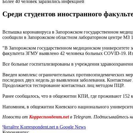
Более 40 человек заразились инфекцией
Среди студентов иностранного факульт
Вспышка коронавируса в Запорожском государственном медицин
сообщили в Запорожском областном лабораторном центре МЗ 17
"В Запорожском государственном медицинском университете за
факультета ЗГМУ выявлено 42 человека больных COVID-19. Из
Все больные госпитализированы в учреждения здравоохранения
Введен комплекс ограничительных противоэпидемических мероп
последних двух недель до выявления заболевания. Контактные 
Продолжается тестирование контактных лиц методом ПЦР.
Ранее сообщалось, что в общежитии КПИ, где проживают 152 
Напомним, в общежитии Киевского национального университе
Новости от
Корреспондент.net
в Telegram. Подписывайтесь н
Читайте Korrespondent.net в Google News
Коронавирус