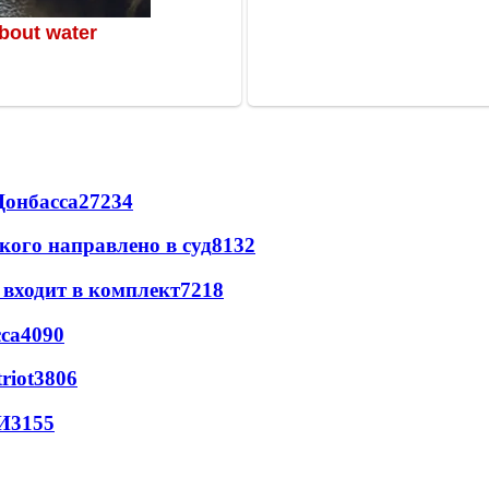
Донбасса
27234
кого направлено в суд
8132
 входит в комплект
7218
са
4090
riot
3806
И
3155