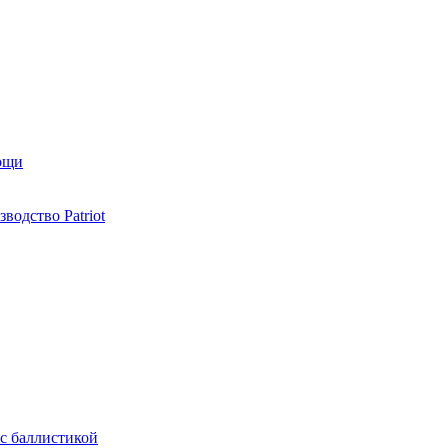
мощи
одство Patriot