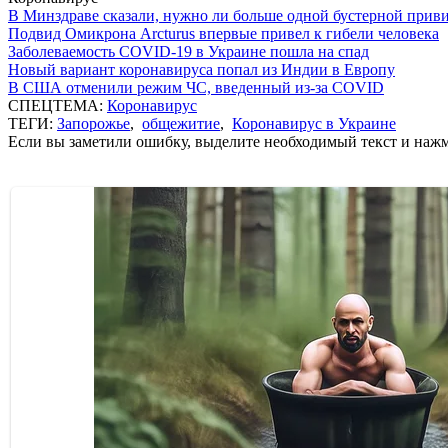
В Минздраве сказали, нужно ли больше одной бустерной прив
Подвид Омикрона Arcturus впервые привел к гибели человека
Заболеваемость COVID-19 в Украине пошла на спад
Новый вариант коронавируса попал из Индии в Европу
В США отменили режим ЧС, введенный из-за COVID
СПЕЦТЕМА:
Коронавирус
ТЕГИ:
Запорожье
,
общежитие
,
Коронавирус в Украине
Если вы заметили ошибку, выделите необходимый текст и нажми