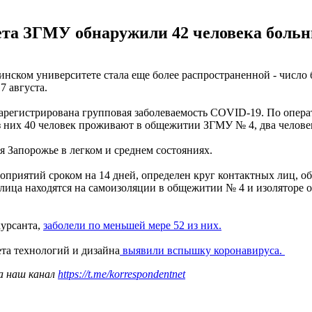
ета ЗГМУ обнаружили 42 человека боль
ском университете стала еще более распространенной - число б
 августа.
регистрирована групповая заболеваемость COVID-19. По операт
 них 40 человек проживают в общежитии ЗГМУ № 4, два челове
 Запорожье в легком и среднем состояниях.
риятий сроком на 14 дней, определен круг контактных лиц, об
лица находятся на самоизоляции в общежитии № 4 и изоляторе о
курсанта,
заболели по меньшей мере 52 из них.
та технологий и дизайна
выявили вспышку коронавируса.
а наш канал
https://t.me/korrespondentnet