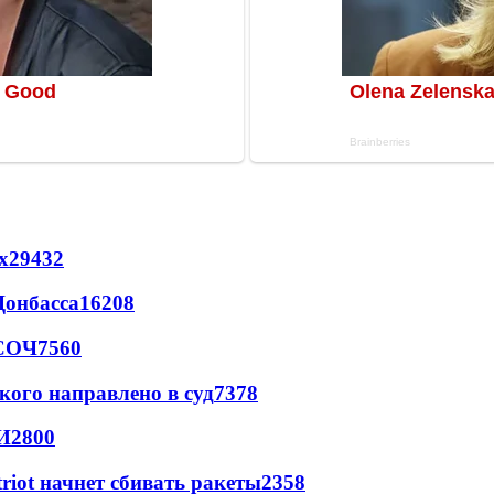
х
29432
Донбасса
16208
 СОЧ
7560
кого направлено в суд
7378
И
2800
triot начнет сбивать ракеты
2358