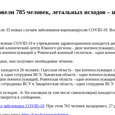
вели 785 человек, летальных исходов – 
и 35 новых случаев заболевания коронавирусом COVID-19. Всег
болезнью COVID-19 в учреждениях здравоохранения находится д
ий клинический центр Южного региона - двое военнослужащих,
н военнослужащий и Ровенский военный госпиталь - один воен
ьное, они получают необходимое лечение.
аходится 26 человек: Одесская область - три военнослужащих и
и один сотрудник ВСУ, Львовская область - один военнослужащи
один военнослужащий, Ровенская область - один военнослужащи
а сотрудника ВСУ и Закарпатская область - один сотрудник ВСУ.
х исходов - 6. На изоляции (в том числе самоизоляция) находит
 говорится в сообщении.
ых заболевших COVID-19
. При этом 761 человек выздоровел, 27 
а наш канал
https://t.me/korrespondentnet