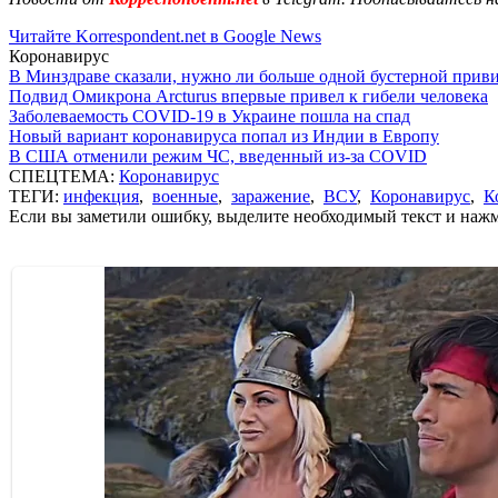
Читайте Korrespondent.net в Google News
Коронавирус
В Минздраве сказали, нужно ли больше одной бустерной прив
Подвид Омикрона Arcturus впервые привел к гибели человека
Заболеваемость COVID-19 в Украине пошла на спад
Новый вариант коронавируса попал из Индии в Европу
В США отменили режим ЧС, введенный из-за COVID
СПЕЦТЕМА:
Коронавирус
ТЕГИ:
инфекция
,
военные
,
заражение
,
ВСУ
,
Коронавирус
,
К
Если вы заметили ошибку, выделите необходимый текст и нажми