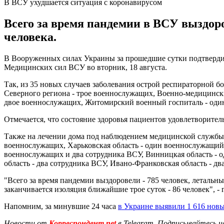
В ВСУ ухудшается ситуация с коронавирусом
Всего за время пандемии в ВСУ выздоро
человека.
В Вооруженных силах Украины за прошедшие сутки подтвердил
Медицинских сил ВСУ во вторник, 18 августа.
Так, из 35 новых случаев заболевания острой респираторной 
Северного региона - трое военнослужащих, Военно-медицинск
двое военнослужащих, Житомирский военный госпиталь - оди
Отмечается, что состояние здоровья пациентов удовлетворител
Также на лечении дома под наблюдением медицинской службы н
военнослужащих, Харьковская область - один военнослужащий 
военнослужащих и два сотрудника ВСУ, Винницкая область - 
область - два сотрудника ВСУ, Ивано-Франковская область - дв
"Всего за время пандемии выздоровели - 785 человек, летальны
заканчивается изоляция ближайшие трое суток - 86 человек", -
Напомним, за минувшие 24 часа
в Украине выявили 1 616 нов
Новости от
Корреспондент.net
в Telegram. Подписывайтесь н