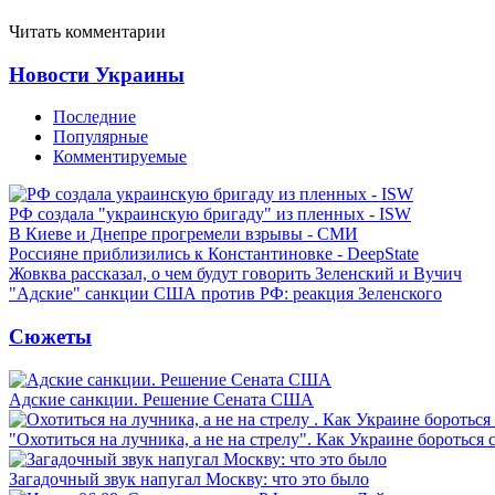
Читать комментарии
Новости Украины
Последние
Популярные
Комментируемые
РФ создала "украинскую бригаду" из пленных - ISW
В Киеве и Днепре прогремели взрывы - СМИ
Россияне приблизились к Константиновке - DeepState
Жовква рассказал, о чем будут говорить Зеленский и Вучич
"Адские" санкции США против РФ: реакция Зеленского
Сюжеты
Адские санкции. Решение Сената США
"Охотиться на лучника, а не на стрелу". Как Украине бороться 
Загадочный звук напугал Москву: что это было