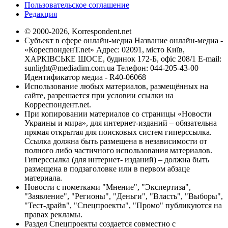
Пользовательское соглашение
Редакция
© 2000-2026, Korrespondent.net
Субъект в сфере онлайн-медиа Название онлайн-медиа -
«КореспонденТ.net» Адрес: 02091, місто Київ,
ХАРКІВСЬКЕ ШОСЕ, будинок 172-Б, офіс 208/1 E-mail:
sunlight@mediadim.com.ua
Телефон: 044-205-43-00
Идентификатор медиа - R40-06068
Использование любых материалов, размещённых на
сайте, разрешается при условии ссылки на
Корреспондент.net.
При копировании материалов со страницы «Новости
Украины и мира», для интернет-изданий – обязательна
прямая открытая для поисковых систем гиперссылка.
Ссылка должна быть размещена в независимости от
полного либо частичного использования материалов.
Гиперссылка (для интернет- изданий) – должна быть
размещена в подзаголовке или в первом абзаце
материала.
Новости с пометками "Мнение", "Экспертиза",
"Заявление", "Регионы", "Деньги", "Власть", "Выборы",
"Тест-драйв", "Спецпроекты", "Промо" публикуются на
правах рекламы.
Раздел Спецпроекты создается совместно с