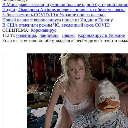
В Минздраве сказали, нужно ли больше одной бустерной прив
Подвид Омикрона Arcturus впервые привел к гибели человека
Заболеваемость COVID-19 в Украине пошла на спад
Новый вариант коронавируса попал из Индии в Европу
В США отменили режим ЧС, введенный из-за COVID
СПЕЦТЕМА:
Коронавирус
ТЕГИ:
больницы
,
пандемия
,
Ляшко
,
Коронавирус в Украине
Если вы заметили ошибку, выделите необходимый текст и нажми