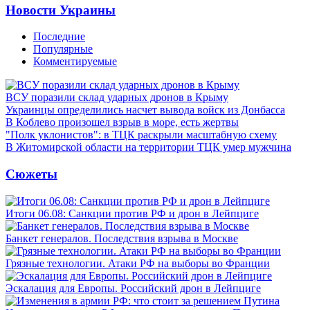
Новости Украины
Последние
Популярные
Комментируемые
ВСУ поразили склад ударных дронов в Крыму
Украинцы определились насчет вывода войск из Донбасса
В Коблево произошел взрыв в море, есть жертвы
"Полк уклонистов": в ТЦК раскрыли масштабную схему
В Житомирской области на территории ТЦК умер мужчина
Сюжеты
Итоги 06.08: Санкции против РФ и дрон в Лейпциге
Банкет генералов. Последствия взрыва в Москве
Грязные технологии. Атаки РФ на выборы во Франции
Эскалация для Европы. Российский дрон в Лейпциге