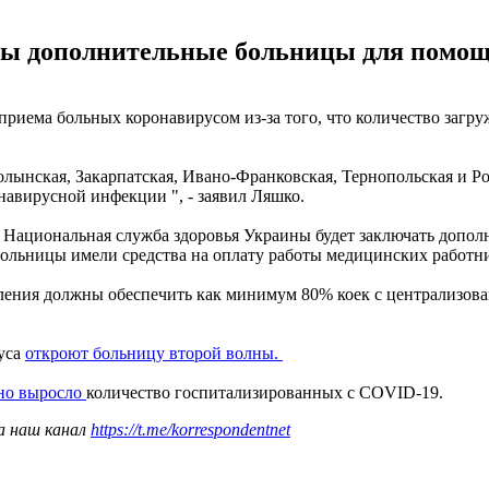
ены дополнительные больницы для помо
иема больных коронавирусом из-за того, что количество загруж
лынская, Закарпатская, Ивано-Франковская, Тернопольская и Рове
авирусной инфекции ", - заявил Ляшко.
а Национальная служба здоровья Украины будет заключать допол
больницы имели средства на оплату работы медицинских работн
ления должны обеспечить как минимум 80% коек с централизова
руса
откроют больницу второй волны.
но выросло
количество госпитализированных с COVID-19.
а наш канал
https://t.me/korrespondentnet