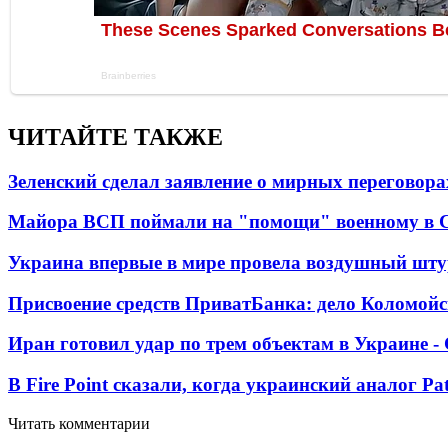
ЧИТАЙТЕ ТАКЖЕ
Зеленский сделал заявление о мирных переговора
Майора ВСП поймали на "помощи" военному в
Украина впервые в мире провела воздушный шту
Присвоение средств ПриватБанка: дело Коломойс
Иран готовил удар по трем объектам в Украине 
В Fire Point сказали, когда украинский аналог Pa
Читать комментарии