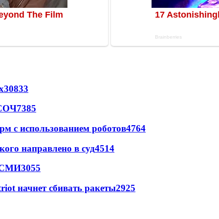
х
30833
 СОЧ
7385
рм с использованием роботов
4764
кого направлено в суд
4514
- СМИ
3055
triot начнет сбивать ракеты
2925