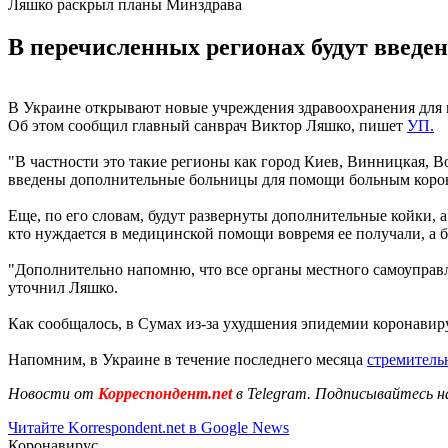
Ляшко раскрыл планы Минздрава
В перечисленных регионах будут введ
В Украине открывают новые учреждения здравоохранения для пр
Об этом сообщил главный санврач Виктор Ляшко, пишет
УП.
"В частности это такие регионы как город Киев, Винницкая, Во
введены дополнительные больницы для помощи больным корон
Еще, по его словам, будут развернуты дополнительные койки, 
кто нуждается в медицинской помощи вовремя ее получали, а 
"Дополнительно напомню, что все органы местного самоуправ
уточнил Ляшко.
Как сообщалось, в Сумах из-за ухудшения эпидемии коронави
Напомним, в Украине в течение последнего месяца
стремитель
Новости от
Корреспондент.net
в Telegram. Подписывайтесь н
Читайте Korrespondent.net в Google News
Коронавирус