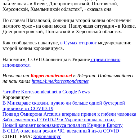
наилучшая - в Киеве, Днепропетровской, Полтавской,
Херсонской, Хмельницкой областях", - сказала она.
По словам Шаталовой, больницы второй волны обеспечены
намного хуже - на один месяц. Наилучшая ситуация - в Киеве,
Днепропетровской, Полтавской и Херсонской областях.
Как сообщалось накануне,
в Сумах откроют
медучреждение
второй волны коронавируса.
Напомним, COVID-больницы в Украине
стремительно
заполняются.
Новости от
Корреспондент.net
в Telegram. Подписывайтесь
на наш канал
https://t.me/korrespondentnet
Читайте Korrespondent.net в Google News
Коронавирус
В Минздраве сказали, нужно ли больше одной бустерной
прививки от COVID-19
Подвид Омикрона Arcturus впервые привел к гибели человека
Заболеваемость COVID-19 в Украине пошла на спад
Новый вариант коронавируса попал из Индии в Европу
В США отменили режим ЧС, введенный из-за COVID
СПЕЦТЕМА:
Коронавирус