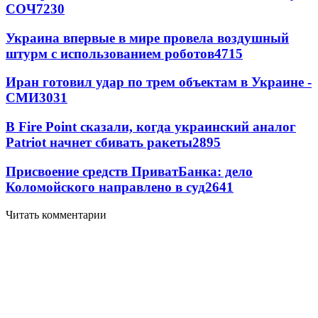
СОЧ
7230
Украина впервые в мире провела воздушный
штурм с использованием роботов
4715
Иран готовил удар по трем объектам в Украине -
СМИ
3031
В Fire Point сказали, когда украинский аналог
Patriot начнет сбивать ракеты
2895
Присвоение средств ПриватБанка: дело
Коломойского направлено в суд
2641
Читать комментарии