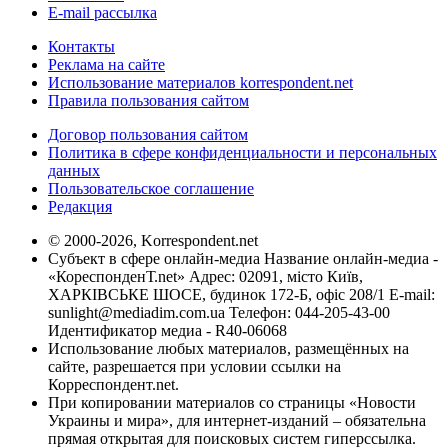
E-mail рассылка
Контакты
Реклама на сайте
Использование материалов korrespondent.net
Правила пользования сайтом
Договор пользования сайтом
Политика в сфере конфиденциальности и персональных
данных
Пользовательское соглашение
Редакция
© 2000-2026, Korrespondent.net
Субъект в сфере онлайн-медиа Название онлайн-медиа -
«КореспонденТ.net» Адрес: 02091, місто Київ,
ХАРКІВСЬКЕ ШОСЕ, будинок 172-Б, офіс 208/1 E-mail:
sunlight@mediadim.com.ua
Телефон: 044-205-43-00
Идентификатор медиа - R40-06068
Использование любых материалов, размещённых на
сайте, разрешается при условии ссылки на
Корреспондент.net.
При копировании материалов со страницы «Новости
Украины и мира», для интернет-изданий – обязательна
прямая открытая для поисковых систем гиперссылка.