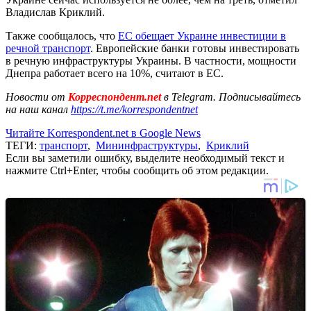
Владислав Криклий.
Также сообщалось, что
ЕС обещает Украине инвестиции в
речной транспорт
. Европейские банки готовы инвестировать
в речную инфраструктуры Украины. В частности, мощности
Днепра работает всего на 10%, считают в ЕС.
Новости от
Корреспондент.net
в Telegram. Подписывайтесь
на наш канал
https://t.me/korrespondentnet
Читайте Korrespondent.net в Google News
ТЕГИ:
транспорт
,
Мининфраструктуры
,
Криклий
Если вы заметили ошибку, выделите необходимый текст и
нажмите Ctrl+Enter, чтобы сообщить об этом редакции.