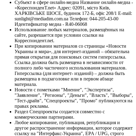
Субъект в сфере онлайн-медиа Название онлайн-медиа -
«КореспонденТ.net» Адрес: 02091, місто Київ,
ХАРКІВСЬКЕ ШОСЕ, будинок 172-Б, офіс 208/1 E-mail:
sunlight@mediadim.com.ua
Телефон: 044-205-43-00
Идентификатор медиа - R40-06068
Использование любых материалов, размещённых на
сайте, разрешается при условии ссылки на
Корреспондент.net.
При копировании материалов со страницы «Новости
Украины и мира», для интернет-изданий – обязательна
прямая открытая для поисковых систем гиперссылка.
Ссылка должна быть размещена в независимости от
полного либо частичного использования материалов.
Гиперссылка (для интернет- изданий) – должна быть
размещена в подзаголовке или в первом абзаце
материала.
Новости с пометками "Мнение", "Экспертиза",
"Заявление", "Регионы", "Деньги", "Власть", "Выборы",
"Тест-драйв", "Спецпроекты", "Промо" публикуются на
правах рекламы.
Раздел Спецпроекты создается совместно с
коммерческими партнерами.
Любое копирование, публикация, републикация и
другое распространение информации, которое содержит
ссылку на "Интерфакс-Украина", EPA / UPG, строго