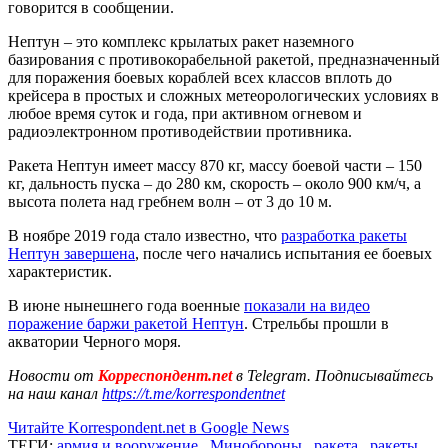
говорится в сообщении.
Нептун – это комплекс крылатых ракет наземного
базирования с противокорабельной ракетой, предназначенный
для поражения боевых кораблей всех классов вплоть до
крейсера в простых и сложных метеорологических условиях в
любое время суток и года, при активном огневом и
радиоэлектронном противодействии противника.
Ракета Нептун имеет массу 870 кг, массу боевой части – 150
кг, дальность пуска – до 280 км, скорость – около 900 км/ч, а
высота полета над гребнем волн – от 3 до 10 м.
В ноябре 2019 года стало известно, что
разработка ракеты
Нептун завершена
, после чего начались испытания ее боевых
характеристик.
В июне нынешнего года военные
показали на видео
поражение баржи ракетой Нептун
. Стрельбы прошли в
акватории Черного моря.
Новости от
Корреспондент.net
в Telegram. Подписывайтесь
на наш канал
https://t.me/korrespondentnet
Читайте Korrespondent.net в Google News
ТЕГИ:
армия и вооружение
,
Минобороны
,
ракета
,
ракеты
,