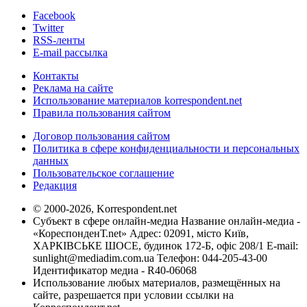
Facebook
Twitter
RSS-ленты
E-mail рассылка
Контакты
Реклама на сайте
Использование материалов korrespondent.net
Правила пользования сайтом
Договор пользования сайтом
Политика в сфере конфиденциальности и персональных
данных
Пользовательское соглашение
Редакция
© 2000-2026, Korrespondent.net
Субъект в сфере онлайн-медиа Название онлайн-медиа -
«КореспонденТ.net» Адрес: 02091, місто Київ,
ХАРКІВСЬКЕ ШОСЕ, будинок 172-Б, офіс 208/1 E-mail:
sunlight@mediadim.com.ua
Телефон: 044-205-43-00
Идентификатор медиа - R40-06068
Использование любых материалов, размещённых на
сайте, разрешается при условии ссылки на