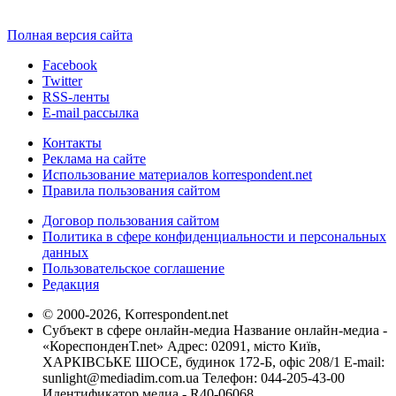
Полная версия сайта
Facebook
Twitter
RSS-ленты
E-mail рассылка
Контакты
Реклама на сайте
Использование материалов korrespondent.net
Правила пользования сайтом
Договор пользования сайтом
Политика в сфере конфиденциальности и персональных
данных
Пользовательское соглашение
Редакция
© 2000-2026, Korrespondent.net
Субъект в сфере онлайн-медиа Название онлайн-медиа -
«КореспонденТ.net» Адрес: 02091, місто Київ,
ХАРКІВСЬКЕ ШОСЕ, будинок 172-Б, офіс 208/1 E-mail:
sunlight@mediadim.com.ua
Телефон: 044-205-43-00
Идентификатор медиа - R40-06068