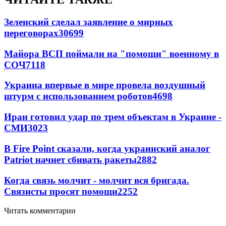
Зеленский сделал заявление о мирных
переговорах
30699
Майора ВСП поймали на "помощи" военному в
СОЧ
7118
Украина впервые в мире провела воздушный
штурм с использованием роботов
4698
Иран готовил удар по трем объектам в Украине -
СМИ
3023
В Fire Point сказали, когда украинский аналог
Patriot начнет сбивать ракеты
2882
Когда связь молчит - молчит вся бригада.
Связисты просят помощи
2252
Читать комментарии