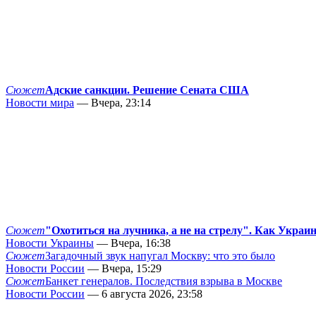
Сюжет
Адские санкции. Решение Сената США
Новости мира
— Вчера, 23:14
Сюжет
"Охотиться на лучника, а не на стрелу". Как Украи
Новости Украины
— Вчера, 16:38
Сюжет
Загадочный звук напугал Москву: что это было
Новости России
— Вчера, 15:29
Сюжет
Банкет генералов. Последствия взрыва в Москве
Новости России
— 6 августа 2026, 23:58