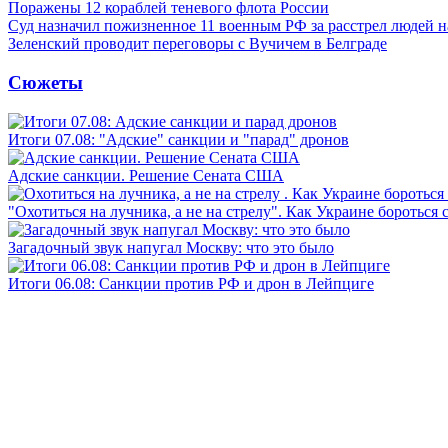
Поражены 12 кораблей теневого флота России
Суд назначил пожизненное 11 военным РФ за расстрел людей 
Зеленский проводит переговоры с Вучичем в Белграде
Сюжеты
Итоги 07.08: "Адские" санкции и "парад" дронов
Адские санкции. Решение Сената США
"Охотиться на лучника, а не на стрелу". Как Украине бороться 
Загадочный звук напугал Москву: что это было
Итоги 06.08: Санкции против РФ и дрон в Лейпциге