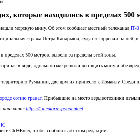
ны
, которые находились в пределах 500 ме
 нашли морскую мину. Об этом сообщает местный телеканал
IT-3
пальная стража Петра Канарьяна, судя по коррозии на ней, в 
 пределах 500 метров, вывели за пределы этой зоны.
рипас в воде, однако позже решили вытащить мину и обезвредит
а территорию Румынии, две других принесло к Измаилу. Среди н
ороде сотню гранат
. Прибывшие на место взрывотехники изъяли 
а наш канал
https://t.me/korrespondentnet
ЧС
те Ctrl+Enter, чтобы сообщить об этом редакции.