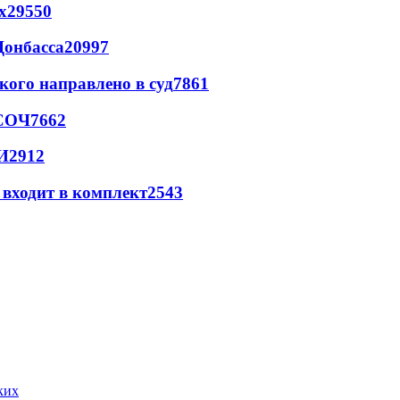
х
29550
Донбасса
20997
кого направлено в суд
7861
 СОЧ
7662
И
2912
 входит в комплект
2543
ких