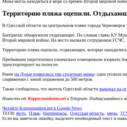
Мина могла находиться в море со времен Второй мировой вой
Территорию пляжа оцепили. Отдыхающих
В Одесской области на центральном пляже города Черноморск
Боеприпас обнаружили отдыхающие. По словам главы КУ Муници
Второй мировой войны. На место вызвали сотрудников ГСЧС.
Территорию пляжа оцепили, отдыхающих, которые находились в
Прибывшие пиротехники изначально планировали взорвать боеп
транспортируют на полигон.
Ранее
на Дунае появились три столетние мины
: одна уплыла н
снаряжении с зоной поражения до 500 метров.
Также сообщалось, что житель Одесской области
выкопал на ог
Новости от
Корреспондент.net
в Telegram. Подписывайтесь н
Читайте Korrespondent.net в Google News
ТЕГИ:
фото
,
Пляж
,
боеприпасы
,
Одесская область
,
мина
,
ГС
Если вы заметили ошибку, выделите необходимый текст и нажми