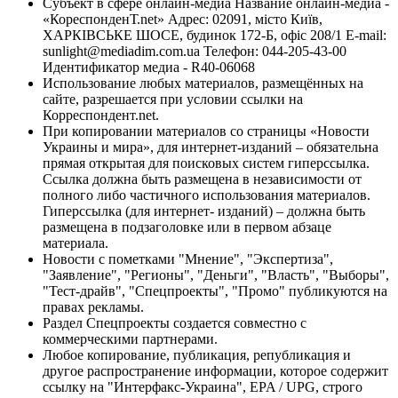
Субъект в сфере онлайн-медиа Название онлайн-медиа -
«КореспонденТ.net» Адрес: 02091, місто Київ,
ХАРКІВСЬКЕ ШОСЕ, будинок 172-Б, офіс 208/1 E-mail:
sunlight@mediadim.com.ua
Телефон: 044-205-43-00
Идентификатор медиа - R40-06068
Использование любых материалов, размещённых на
сайте, разрешается при условии ссылки на
Корреспондент.net.
При копировании материалов со страницы «Новости
Украины и мира», для интернет-изданий – обязательна
прямая открытая для поисковых систем гиперссылка.
Ссылка должна быть размещена в независимости от
полного либо частичного использования материалов.
Гиперссылка (для интернет- изданий) – должна быть
размещена в подзаголовке или в первом абзаце
материала.
Новости с пометками "Мнение", "Экспертиза",
"Заявление", "Регионы", "Деньги", "Власть", "Выборы",
"Тест-драйв", "Спецпроекты", "Промо" публикуются на
правах рекламы.
Раздел Спецпроекты создается совместно с
коммерческими партнерами.
Любое копирование, публикация, републикация и
другое распространение информации, которое содержит
ссылку на "Интерфакс-Украина", EPA / UPG, строго