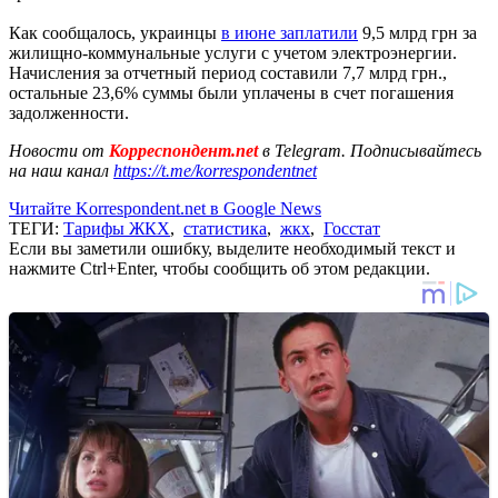
Как сообщалось, украинцы
в июне заплатили
9,5 млрд грн за
жилищно-коммунальные услуги с учетом электроэнергии.
Начисления за отчетный период составили 7,7 млрд грн.,
остальные 23,6% суммы были уплачены в счет погашения
задолженности.
Новости от
Корреспондент.net
в Telegram. Подписывайтесь
на наш канал
https://t.me/korrespondentnet
Читайте Korrespondent.net в Google News
ТЕГИ:
Тарифы ЖКХ
,
статистика
,
жкх
,
Госстат
Если вы заметили ошибку, выделите необходимый текст и
нажмите Ctrl+Enter, чтобы сообщить об этом редакции.