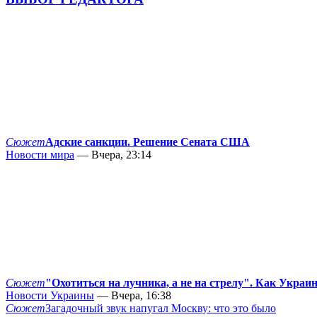
Сюжет
Адские санкции. Решение Сената США
Новости мира
— Вчера, 23:14
Сюжет
"Охотиться на лучника, а не на стрелу". Как Украи
Новости Украины
— Вчера, 16:38
Сюжет
Загадочный звук напугал Москву: что это было