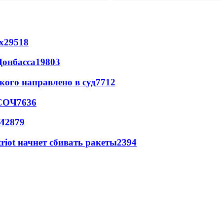
х
29518
Донбасса
19803
кого направлено в суд
7712
 СОЧ
7636
И
2879
triot начнет сбивать ракеты
2394