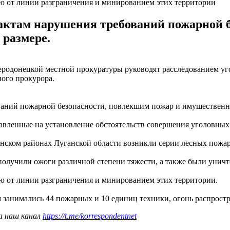
ю от линии разграничения и минированием этих территории
актам нарушения требований пожарной б
 размере.
веродонецкой местной прокуратуры руководят расследованием 
ого прокурора.
ваний пожарной безопасности, повлекшим пожар и имущественны
авленные на установление обстоятельств совершения уголовных 
анском районах Луганской области возникли серии лесных пожар
 получили ожоги различной степени тяжести, а также были уни
 от линии разграничения и минированием этих территории.
 занимались 44 пожарных и 10 единиц техники, огонь распростр
а наш канал
https://t.me/korrespondentnet