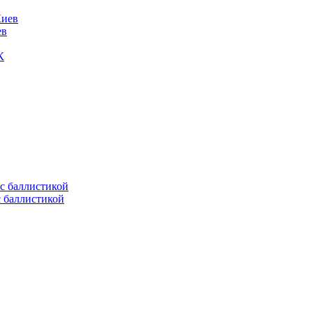
ев
К
с баллистикой