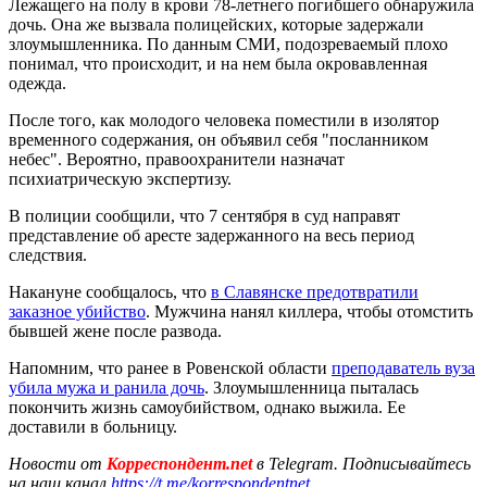
Лежащего на полу в крови 78-летнего погибшего обнаружила
дочь. Она же вызвала полицейских, которые задержали
злоумышленника. По данным СМИ, подозреваемый плохо
понимал, что происходит, и на нем была окровавленная
одежда.
После того, как молодого человека поместили в изолятор
временного содержания, он объявил себя "посланником
небес". Вероятно, правоохранители назначат
психиатрическую экспертизу.
В полиции сообщили, что 7 сентября в суд направят
представление об аресте задержанного на весь период
следствия.
Накануне сообщалось, что
в Славянске предотвратили
заказное убийство
. Мужчина нанял киллера, чтобы отомстить
бывшей жене после развода.
Напомним, что ранее в Ровенской области
преподаватель вуза
убила мужа и ранила дочь
. Злоумышленница пыталась
покончить жизнь самоубийством, однако выжила. Ее
доставили в больницу.
Новости от
Корреспондент.net
в Telegram. Подписывайтесь
на наш канал
https://t.me/korrespondentnet