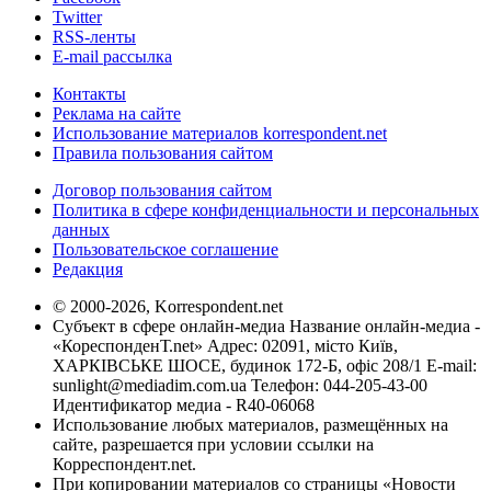
Twitter
RSS-ленты
E-mail рассылка
Контакты
Реклама на сайте
Использование материалов korrespondent.net
Правила пользования сайтом
Договор пользования сайтом
Политика в сфере конфиденциальности и персональных
данных
Пользовательское соглашение
Редакция
© 2000-2026, Korrespondent.net
Субъект в сфере онлайн-медиа Название онлайн-медиа -
«КореспонденТ.net» Адрес: 02091, місто Київ,
ХАРКІВСЬКЕ ШОСЕ, будинок 172-Б, офіс 208/1 E-mail:
sunlight@mediadim.com.ua
Телефон: 044-205-43-00
Идентификатор медиа - R40-06068
Использование любых материалов, размещённых на
сайте, разрешается при условии ссылки на
Корреспондент.net.
При копировании материалов со страницы «Новости