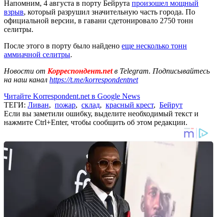
Напомним, 4 августа в порту Бейрута
произошел мощный
взрыв
, который разрушил значительную часть города. По
официальной версии, в гавани сдетонировало 2750 тонн
селитры.
После этого в порту было найдено
еще несколько тонн
аммиачной селитры
.
Новости от
Корреспондент.net
в Telegram. Подписывайтесь
на наш канал
https://t.me/korrespondentnet
Читайте Korrespondent.net в Google News
ТЕГИ:
Ливан
,
пожар
,
склад
,
красный крест
,
Бейрут
Если вы заметили ошибку, выделите необходимый текст и
нажмите Ctrl+Enter, чтобы сообщить об этом редакции.