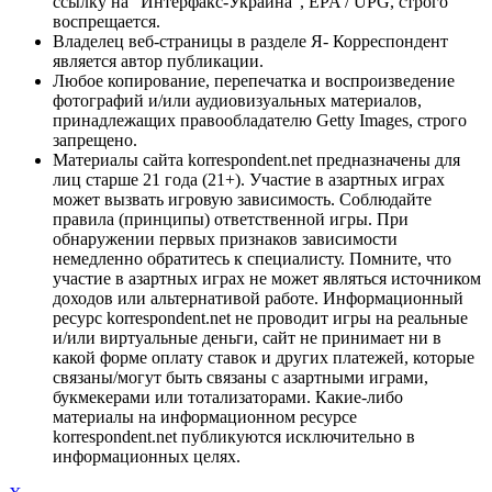
ссылку на "Интерфакс-Украина", EPA / UPG, строго
воспрещается.
Владелец веб-страницы в разделе Я- Корреспондент
является автор публикации.
Любое копирование, перепечатка и воспроизведение
фотографий и/или аудиовизуальных материалов,
принадлежащих правообладателю Getty Images, строго
запрещено.
Материалы сайта korrespondent.net предназначены для
лиц старше 21 года (21+). Участие в азартных играх
может вызвать игровую зависимость. Соблюдайте
правила (принципы) ответственной игры. При
обнаружении первых признаков зависимости
немедленно обратитесь к специалисту. Помните, что
участие в азартных играх не может являться источником
доходов или альтернативой работе. Информационный
ресурс korrespondent.net не проводит игры на реальные
и/или виртуальные деньги, сайт не принимает ни в
какой форме оплату ставок и других платежей, которые
связаны/могут быть связаны с азартными играми,
букмекерами или тотализаторами. Какие-либо
материалы на информационном ресурсе
korrespondent.net публикуются исключительно в
информационных целях.