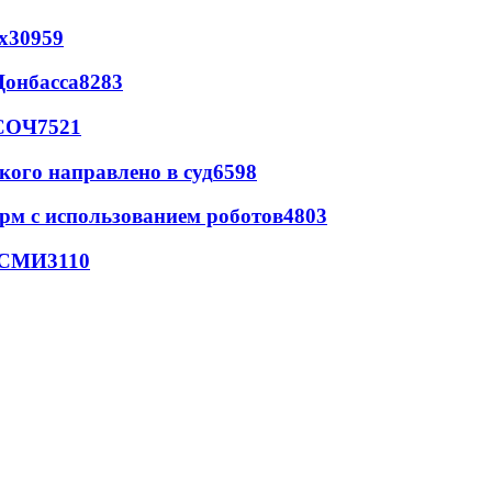
х
30959
Донбасса
8283
 СОЧ
7521
кого направлено в суд
6598
рм с использованием роботов
4803
- СМИ
3110