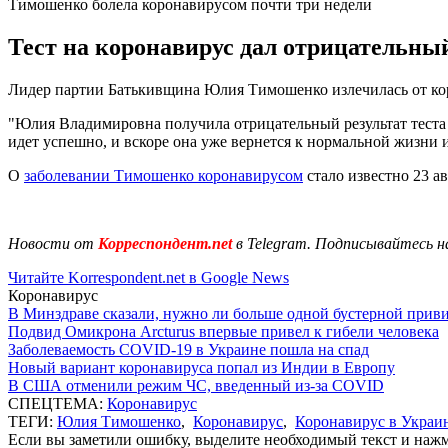
Тимошенко болела коронавирусом почти три недели
Тест на коронавирус дал отрицательный
Лидер партии Батькивщина Юлия Тимошенко излечилась от коро
"Юлия Владимировна получила отрицательный результат теста 
идет успешно, и вскоре она уже вернется к нормальной жизни и 
О
заболевании Тимошенко коронавирусом
стало известно 23 а
Новости от
Корреспондент.net
в Telegram. Подписывайтесь н
Читайте Korrespondent.net в Google News
Коронавирус
В Минздраве сказали, нужно ли больше одной бустерной прив
Подвид Омикрона Arcturus впервые привел к гибели человека
Заболеваемость COVID-19 в Украине пошла на спад
Новый вариант коронавируса попал из Индии в Европу
В США отменили режим ЧС, введенный из-за COVID
СПЕЦТЕМА:
Коронавирус
ТЕГИ:
Юлия Тимошенко
,
Коронавирус
,
Коронавирус в Украи
Если вы заметили ошибку, выделите необходимый текст и нажми