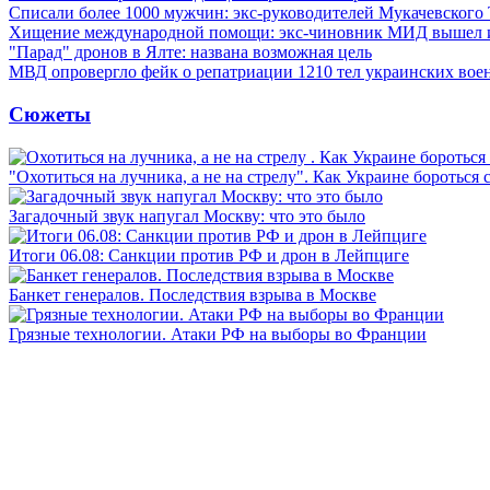
Списали более 1000 мужчин: экс-руководителей Мукачевского
Хищение международной помощи: экс-чиновник МИД вышел
"Парад" дронов в Ялте: названа возможная цель
МВД опровергло фейк о репатриации 1210 тел украинских во
Сюжеты
"Охотиться на лучника, а не на стрелу". Как Украине бороться 
Загадочный звук напугал Москву: что это было
Итоги 06.08: Санкции против РФ и дрон в Лейпциге
Банкет генералов. Последствия взрыва в Москве
Грязные технологии. Атаки РФ на выборы во Франции