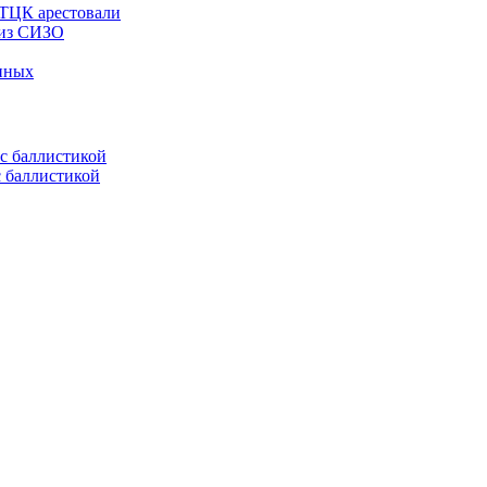
 ТЦК арестовали
 из СИЗО
енных
с баллистикой