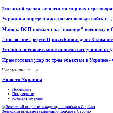
Зеленский сделал заявление о мирных переговора
Украинцы определились насчет вывода войск из 
Майора ВСП поймали на "помощи" военному в
Присвоение средств ПриватБанка: дело Коломойс
Украина впервые в мире провела воздушный шту
Иран готовил удар по трем объектам в Украине 
Читать комментарии
Новости Украины
Последние
Популярные
Комментируемые
Зеленский впервые за каденцию прибыл в Сербию