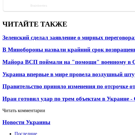
ЧИТАЙТЕ ТАКЖЕ
Зеленский сделал заявление о мирных переговора
В Минобороны назвали крайний срок возвращен
Майора ВСП поймали на "помощи" военному в
Украина впервые в мире провела воздушный шту
Правительство приняло изменения по отсрочке о
Иран готовил удар по трем объектам в Украине 
Читать комментарии
Новости Украины
Последние