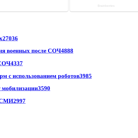
х
27036
ия военных после СОЧ
4888
 СОЧ
4337
рм с использованием роботов
3985
т мобилизации
3590
- СМИ
2997