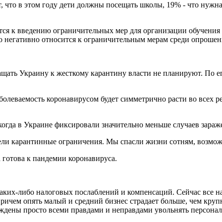
 что в этом году дети должны посещать школы, 19% - что нужн
тся к введению ограничительных мер для организации обучения в
то негативно относится к ограничительным мерам среди опрошен
щать Украину к жесткому карантину власти не планируют. По ег
аболеваемость коронавирусом будет симметрично расти во всех 
когда в Украине фиксировали значительно меньше случаев зараж
ввели карантинные ограничения. Мы спасли жизни сотням, возмож
 готова к пандемии коронавируса.
каких-либо налоговых послаблений и компенсаций. Сейчас все н
? Причем опять малый и средний бизнес страдает больше, чем кр
дены просто всеми правдами и неправдами увольнять персонал,