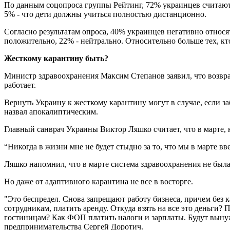
По данным соцопроса группы Рейтинг, 72% украинцев считают,
5% - что дети должны учиться полностью дистанционно.
Согласно результатам опроса, 40% украинцев негативно относя
положительно, 22% - нейтрально. Относительно больше тех, к
Жесткому карантину быть?
Министр здравоохранения Максим Степанов заявил, что возвра
работает.
Вернуть Украину к жесткому карантину могут в случае, если з
назвал апокалиптическим.
Главный санврач Украины Виктор Ляшко считает, что в марте, 
“Никогда в жизни мне не будет стыдно за то, что мы в марте 
Ляшко напомнил, что в марте система здравоохранения не была
Но даже от адаптивного карантина не все в восторге.
"Это беспредел. Снова запрещают работу бизнеса, причем без 
сотрудникам, платить аренду. Откуда взять на все это деньги
гостиницам? Как ФОП платить налоги и зарплаты. Будут вынуж
предпринимательства Сергей Доротич.