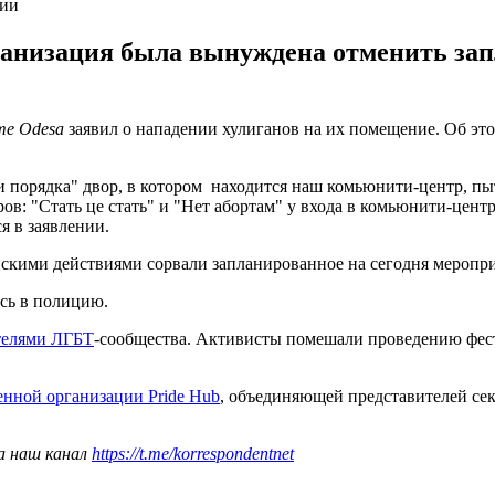
нии
ганизация была вынуждена отменить зап
me Odesa
заявил о нападении хулиганов на их помещение. Об это
 порядка" двор, в котором находится наш комьюнити-центр, пыта
ров: "Стать це стать" и "Нет абортам" у входа в комьюнити-цент
я в заявлении.
скими действиями сорвали запланированное на сегодня меропри
сь в полицию.
телями ЛГБТ
-сообщества. Активисты помешали проведению фес
енной организации Pride Hub
, объединяющей представителей се
а наш канал
https://t.me/korrespondentnet