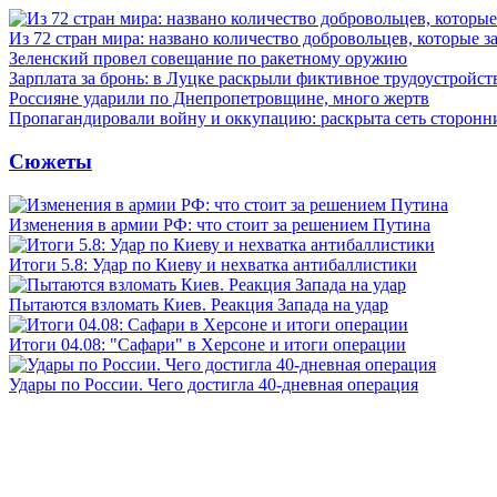
Из 72 стран мира: названо количество добровольцев, которые
Зеленский провел совещание по ракетному оружию
Зарплата за бронь: в Луцке раскрыли фиктивное трудоустройст
Россияне ударили по Днепропетровщине, много жертв
Пропагандировали войну и оккупацию: раскрыта сеть сторонн
Сюжеты
Изменения в армии РФ: что стоит за решением Путина
Итоги 5.8: Удар по Киеву и нехватка антибаллистики
Пытаются взломать Киев. Реакция Запада на удар
Итоги 04.08: "Сафари" в Херсоне и итоги операции
Удары по России. Чего достигла 40-дневная операция