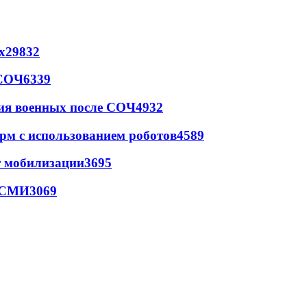
х
29832
 СОЧ
6339
ия военных после СОЧ
4932
рм с использованием роботов
4589
т мобилизации
3695
- СМИ
3069