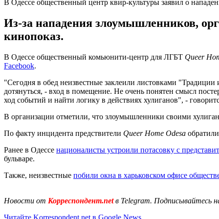
В Одессе общественный центр квир-культуры заявил о нападе
Из-за нападения злоумышленников, ор
кинопоказ.
В Одессе общественный комьюнити-центр для ЛГБТ
Queer Ho
Facebook
.
"Сегодня в обед неизвестные заклеили листовками "Традиции и
дотянуться, - вход в помещение. Не очень понятен смысл посте
ход событий и найти логику в действиях хулиганов", - говоритс
В организации отметили, что злоумышленники своими хулиган
По факту инцидента предствители
Queer Home Odesa
обратили
Ранее в Одессе
националисты устроили потасовку с представи
бульваре.
Также, неизвестные
побили окна в харьковском офисе обществ
Новости от
Корреспондент.net
в Telegram. Подписывайтесь н
Читайте Korrespondent.net в Google News