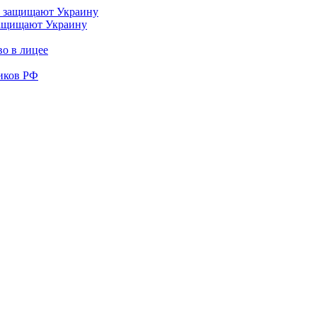
 защищают Украину
во в лицее
иков РФ