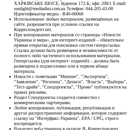
ХАРКІВСЬКЕ ШОСЕ, будинок 172-Б, офіс 208/1 E-mail:
sunlight@mediadim.com.ua
Телефон: 044-205-43-00
Идентификатор медиа - R40-06068
Использование любых материалов, размещённых на
сайте, разрешается при условии ссылки на
Корреспондент.net.
При копировании материалов со страницы «Новости
Украины и мира», для интернет-изданий – обязательна
прямая открытая для поисковых систем гиперссылка.
Ссылка должна быть размещена в независимости от
полного либо частичного использования материалов.
Гиперссылка (для интернет- изданий) – должна быть
размещена в подзаголовке или в первом абзаце
материала.
Новости с пометками "Мнение", "Экспертиза",
"Заявление", "Регионы", "Деньги", "Власть", "Выборы",
"Тест-драйв", "Спецпроекты", "Промо" публикуются на
правах рекламы.
Раздел Спецпроекты создается совместно с
коммерческими партнерами.
Любое копирование, публикация, републикация и
другое распространение информации, которое содержит
ссылку на "Интерфакс-Украина", EPA / UPG, строго
воспрещается.
Владелец веб-страницы в разделе Я- Корреспондент