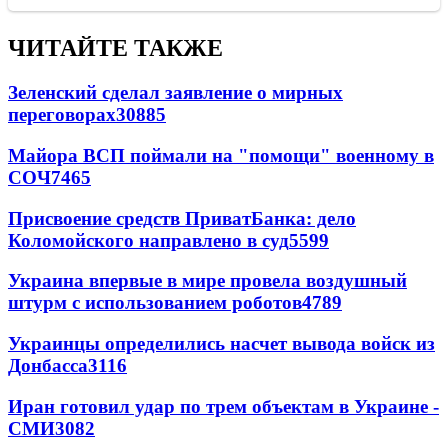
ЧИТАЙТЕ ТАКЖЕ
Зеленский сделал заявление о мирных
переговорах
30885
Майора ВСП поймали на "помощи" военному в
СОЧ
7465
Присвоение средств ПриватБанка: дело
Коломойского направлено в суд
5599
Украина впервые в мире провела воздушный
штурм с использованием роботов
4789
Украинцы определились насчет вывода войск из
Донбасса
3116
Иран готовил удар по трем объектам в Украине -
СМИ
3082