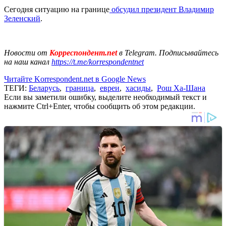
Сегодня ситуацию на границе
обсудил президент Владимир
Зеленский
.
Новости от
Корреспондент.net
в Telegram. Подписывайтесь
на наш канал
https://t.me/korrespondentnet
Читайте Korrespondent.net в Google News
ТЕГИ:
Беларусь
,
граница
,
евреи
,
хасиды
,
Рош Ха-Шана
Если вы заметили ошибку, выделите необходимый текст и
нажмите Ctrl+Enter, чтобы сообщить об этом редакции.