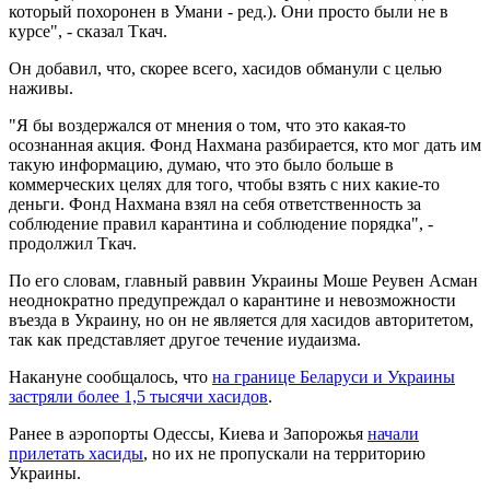
который похоронен в Умани - ред.). Они просто были не в
курсе", - сказал Ткач.
Он добавил, что, скорее всего, хасидов обманули с целью
наживы.
"Я бы воздержался от мнения о том, что это какая-то
осознанная акция. Фонд Нахмана разбирается, кто мог дать им
такую информацию, думаю, что это было больше в
коммерческих целях для того, чтобы взять с них какие-то
деньги. Фонд Нахмана взял на себя ответственность за
соблюдение правил карантина и соблюдение порядка", -
продолжил Ткач.
По его словам, главный раввин Украины Моше Реувен Асман
неоднократно предупреждал о карантине и невозможности
въезда в Украину, но он не является для хасидов авторитетом,
так как представляет другое течение иудаизма.
Накануне сообщалось, что
на границе Беларуси и Украины
застряли более 1,5 тысячи хасидов
.
Ранее в аэропорты Одессы, Киева и Запорожья
начали
прилетать хасиды
, но их не пропускали на территорию
Украины.