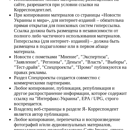
сайте, разрешается при условии ссылки на
Корреспондент.net.
При копировании материалов со страницы «Новости
Украины и мира», для интернет-изданий – обязательна
прямая открытая для поисковых систем гиперссылка.
Ссылка должна быть размещена в независимости от
полного либо частичного использования материалов.
Гиперссылка (для интернет- изданий) – должна быть
размещена в подзаголовке или в первом абзаце
материала.
Новости с пометками "Мнение", "Экспертиза",
"Заявление", "Регионы", "Деньги", "Власть", "Выборы",
"Тест-драйв", "Спецпроекты", "Промо" публикуются на
правах рекламы.
Раздел Спецпроекты создается совместно с
коммерческими партнерами.
Любое копирование, публикация, републикация и
другое распространение информации, которое содержит
ссылку на "Интерфакс-Украина", EPA / UPG, строго
воспрещается.
Владелец веб-страницы в разделе Я- Корреспондент
является автор публикации.
Любое копирование, перепечатка и воспроизведение
фотографий и/или аудиовизуальных материалов,
принадлежащих правообладателю Getty Images, строго