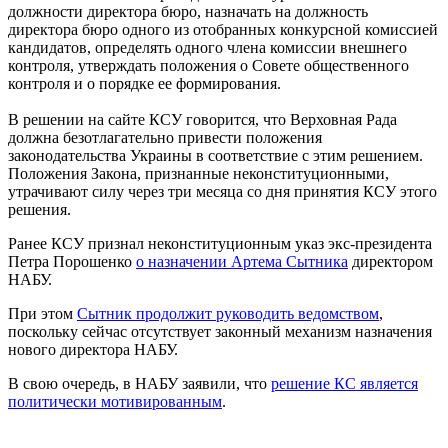
должности директора бюро, назначать на должность
директора бюро одного из отобранных конкурсной комиссией
кандидатов, определять одного члена комиссии внешнего
контроля, утверждать положения о Совете общественного
контроля и о порядке ее формирования.
В решении на сайте КСУ говорится, что Верховная Рада
должна безотлагательно привести положения
законодательства Украины в соответствие с этим решением.
Положения Закона, признанные неконституционными,
утрачивают силу через три месяца со дня принятия КСУ этого
решения.
Ранее КСУ признал неконституционным указ экс-президента
Петра Порошенко
о назначении Артема Сытника
директором
НАБУ.
При этом
Сытник продолжит руководить ведомством
,
поскольку сейчас отсутствует законный механизм назначения
нового директора НАБУ.
В свою очередь, в НАБУ заявили, что
решение КС является
политически мотивированным
.