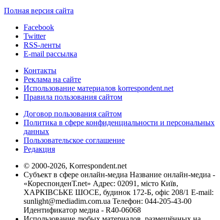
Полная версия сайта
Facebook
Twitter
RSS-ленты
E-mail рассылка
Контакты
Реклама на сайте
Использование материалов korrespondent.net
Правила пользования сайтом
Договор пользования сайтом
Политика в сфере конфиденциальности и персональных
данных
Пользовательское соглашение
Редакция
© 2000-2026, Korrespondent.net
Субъект в сфере онлайн-медиа Название онлайн-медиа -
«КореспонденТ.net» Адрес: 02091, місто Київ,
ХАРКІВСЬКЕ ШОСЕ, будинок 172-Б, офіс 208/1 E-mail:
sunlight@mediadim.com.ua
Телефон: 044-205-43-00
Идентификатор медиа - R40-06068
Использование любых материалов, размещённых на