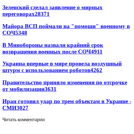
Зеленский сделал заявление о мирных
переговорах
28371
Майора ВСП поймали на "помощи" военному в
СОЧ
5348
В Минобороны назвали крайний срок
возвращения военных после СОЧ
4911
Украина впервые в мире провела воздушный
штурм с использованием роботов
4262
Правительство приняло изменения по отсрочке
от мобилизации
3631
Иран готовил удар по трем объектам в Украине -
СМИ
3027
Читать комментарии