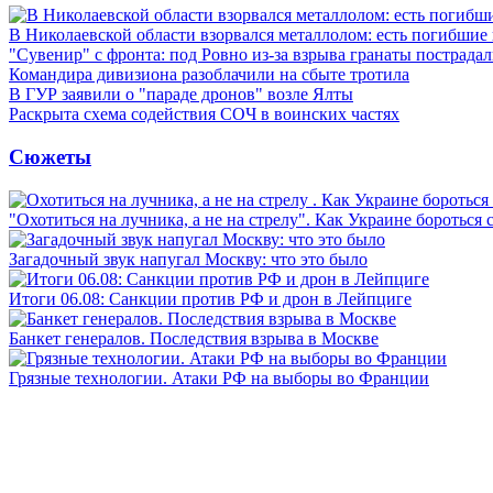
В Николаевской области взорвался металлолом: есть погибшие
"Сувенир" с фронта: под Ровно из-за взрыва гранаты пострада
Командира дивизиона разоблачили на сбыте тротила
В ГУР заявили о "параде дронов" возле Ялты
Раскрыта схема содействия СОЧ в воинских частях
Сюжеты
"Охотиться на лучника, а не на стрелу". Как Украине бороться 
Загадочный звук напугал Москву: что это было
Итоги 06.08: Санкции против РФ и дрон в Лейпциге
Банкет генералов. Последствия взрыва в Москве
Грязные технологии. Атаки РФ на выборы во Франции