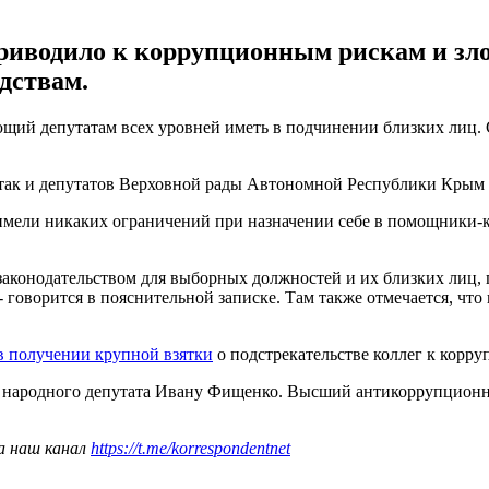
приводило к коррупционным рискам и зл
дствам.
ещающий депутатам всех уровней иметь в подчинении близких ли
, так и депутатов Верховной рады Автономной Республики Крым 
е имели никаких ограничений при назначении себе в помощники-к
конодательством для выборных должностей и их близких лиц, п
- говорится в пояснительной записке. Там также отмечается, ч
 получении крупной взятки
о подстрекательстве коллег к корру
ку народного депутата Ивану Фищенко. Высший антикоррупцион
а наш канал
https://t.me/korrespondentnet