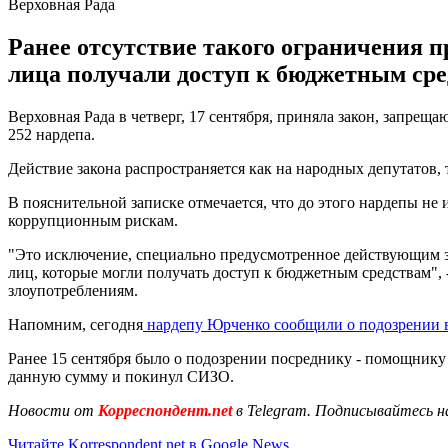
Верховная Рада
Ранее отсутствие такого ограничения 
лица получали доступ к бюджетным сре
Верховная Рада в четверг, 17 сентября, приняла закон, запр
252 нардепа.
Действие закона распространяется как на народных депутатов
В пояснительной записке отмечается, что до этого нардепы н
коррупционным рискам.
"Это исключение, специально предусмотренное действующим за
лиц, которые могли получать доступ к бюджетным средствам", 
злоупотреблениям.
Напомним, сегодня
нардепу Юрченко сообщили о подозрении в
Ранее 15 сентября было о подозрении посреднику - помощни
данную сумму и покинул СИЗО.
Новости от
Корреспондент.net
в Telegram. Подписывайтесь н
Читайте Korrespondent.net в Google News