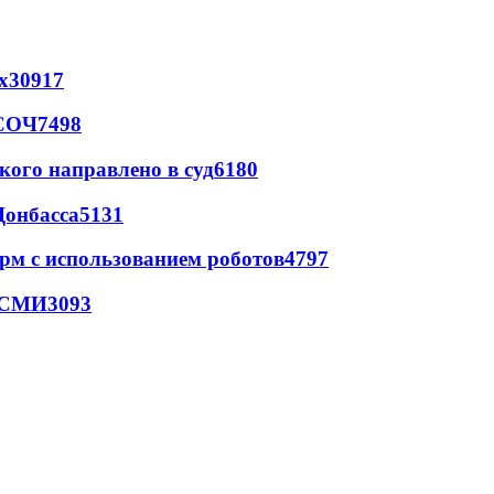
х
30917
 СОЧ
7498
кого направлено в суд
6180
Донбасса
5131
рм с использованием роботов
4797
- СМИ
3093