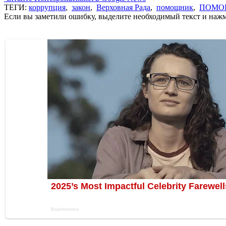
ТЕГИ:
коррупция
,
закон
,
Верховная Рада
,
помощник
,
ПОМО
Если вы заметили ошибку, выделите необходимый текст и нажми