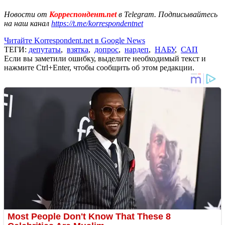
Новости от
Корреспондент.net
в Telegram. Подписывайтесь
на наш канал
https://t.me/korrespondentnet
Читайте Korrespondent.net в Google News
ТЕГИ:
депутаты
,
взятка
,
допрос
,
нардеп
,
НАБУ
,
САП
Если вы заметили ошибку, выделите необходимый текст и
нажмите Ctrl+Enter, чтобы сообщить об этом редакции.