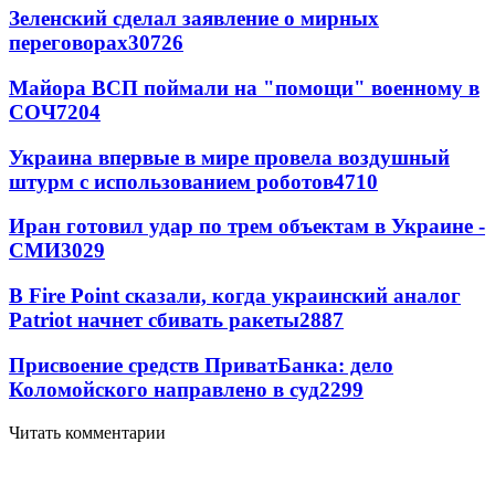
Зеленский сделал заявление о мирных
переговорах
30726
Майора ВСП поймали на "помощи" военному в
СОЧ
7204
Украина впервые в мире провела воздушный
штурм с использованием роботов
4710
Иран готовил удар по трем объектам в Украине -
СМИ
3029
В Fire Point сказали, когда украинский аналог
Patriot начнет сбивать ракеты
2887
Присвоение средств ПриватБанка: дело
Коломойского направлено в суд
2299
Читать комментарии