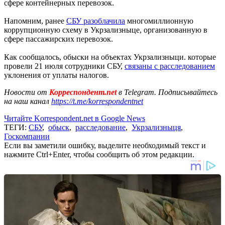
сфере контейнерных перевозок.
Напомним, ранее
СБУ разоблачила
многомиллионную
коррупционную схему в Укрзализныце, организованную в
сфере пассажирских перевозок.
Как сообщалось, обыски на объектах Укрзализныци. которые
провели 21 июля сотрудники СБУ,
связаны с расследованием
уклонения от уплаты налогов.
Новости от
Корреспондент.net
в Telegram. Подписывайтесь
на наш канал
https://t.me/korrespondentnet
Читайте Korrespondent.net в Google News
ТЕГИ:
СБУ
,
обыск
,
расследование
,
Укрзализныця
,
Госкомпании
Если вы заметили ошибку, выделите необходимый текст и
нажмите Ctrl+Enter, чтобы сообщить об этом редакции.