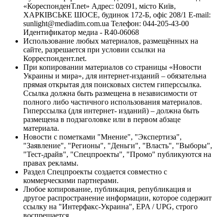
«КореспонденТ.net» Адрес: 02091, місто Київ,
ХАРКІВСЬКЕ ШОСЕ, будинок 172-Б, офіс 208/1 E-mail:
sunlight@mediadim.com.ua
Телефон: 044-205-43-00
Идентификатор медиа - R40-06068
Использование любых материалов, размещённых на
сайте, разрешается при условии ссылки на
Корреспондент.net.
При копировании материалов со страницы «Новости
Украины и мира», для интернет-изданий – обязательна
прямая открытая для поисковых систем гиперссылка.
Ссылка должна быть размещена в независимости от
полного либо частичного использования материалов.
Гиперссылка (для интернет- изданий) – должна быть
размещена в подзаголовке или в первом абзаце
материала.
Новости с пометками "Мнение", "Экспертиза",
"Заявление", "Регионы", "Деньги", "Власть", "Выборы",
"Тест-драйв", "Спецпроекты", "Промо" публикуются на
правах рекламы.
Раздел Спецпроекты создается совместно с
коммерческими партнерами.
Любое копирование, публикация, републикация и
другое распространение информации, которое содержит
ссылку на "Интерфакс-Украина", EPA / UPG, строго
воспрещается.