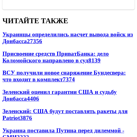
ЧИТАЙТЕ ТАКЖЕ
Украинцы определились насчет вывода войск из
Донбасса
27356
Присвоение средств ПриватБанка: дело
Коломойского направлено в суд
8139
ВСУ получили новое снаряжение Бундесвера:
что входит в комплект
7374
Зеленский оценил гарантии США и судьбу
Донбасса
4406
Зеленский: США будут поставлять ракеты для
Patriot
3876
Украина поставила Путина перед дилеммой -