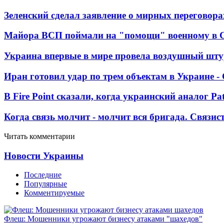
Зеленский сделал заявление о мирных переговора
Майора ВСП поймали на "помощи" военному в
Украина впервые в мире провела воздушный шту
Иран готовил удар по трем объектам в Украине 
В Fire Point сказали, когда украинский аналог Pa
Когда связь молчит - молчит вся бригада. Связи
Читать комментарии
Новости Украины
Последние
Популярные
Комментируемые
Флеш: Мошенники угрожают бизнесу атаками "шахедов"