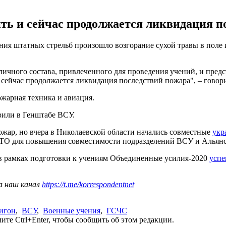
ить и сейчас продолжается ликвидация п
ия штатных стрельб произошло возгорание сухой травы в поле и
ичного состава, привлеченного для проведения учений, и пред
сейчас продолжается ликвидация последствий пожара", – говор
жарная техника и авиация.
ерили в Генштабе ВСУ.
жар, но вчера в Николаевской области начались совместные
укр
АТО для повышения совместимости подразделений ВСУ и Альянс
и в рамках подготовки к учениям Объединенные усилия-2020
успе
а наш канал
https://t.me/korrespondentnet
игон
,
ВСУ
,
Военные учения
,
ГСЧС
те Ctrl+Enter, чтобы сообщить об этом редакции.