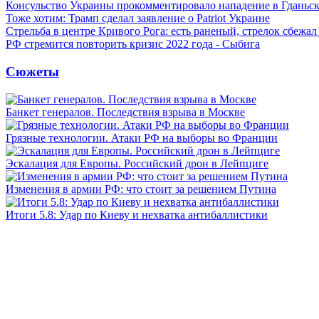
Консульство Украины прокомментировало нападение в Гданьс
Тоже хотим: Трамп сделал заявление о Patriot Украине
Стрельба в центре Кривого Рога: есть раненый, стрелок сбежа
РФ стремится повторить кризис 2022 года - Сыбига
Сюжеты
Банкет генералов. Последствия взрыва в Москве
Грязные технологии. Атаки РФ на выборы во Франции
Эскалация для Европы. Российский дрон в Лейпциге
Изменения в армии РФ: что стоит за решением Путина
Итоги 5.8: Удар по Киеву и нехватка антибаллистики