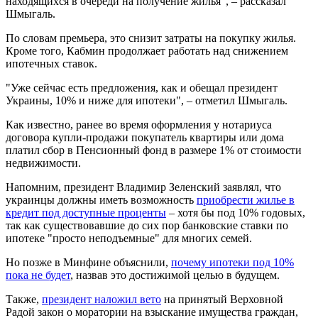
находящихся в очереди на получение жилья", – рассказал
Шмыгаль.
По словам премьера, это снизит затраты на покупку жилья.
Кроме того, Кабмин продолжает работать над снижением
ипотечных ставок.
"Уже сейчас есть предложения, как и обещал президент
Украины, 10% и ниже для ипотеки", – отметил Шмыгаль.
Как известно, ранее во время оформления у нотариуса
договора купли-продажи покупатель квартиры или дома
платил сбор в Пенсионный фонд в размере 1% от стоимости
недвижимости.
Напомним, президент Владимир Зеленский заявлял, что
украинцы должны иметь возможность
приобрести жилье в
кредит под доступные проценты
– хотя бы под 10% годовых,
так как существовавшие до сих пор банковские ставки по
ипотеке "просто неподъемные" для многих семей.
Но позже в Минфине объяснили,
почему ипотеки под 10%
пока не будет
, назвав это достижимой целью в будущем.
Также,
президент наложил вето
на принятый Верховной
Радой закон о моратории на взыскание имущества граждан,