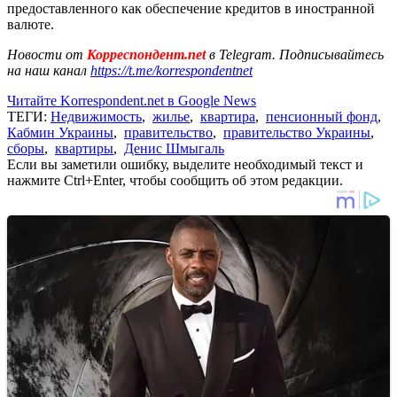
предоставленного как обеспечение кредитов в иностранной
валюте.
Новости от
Корреспондент.net
в Telegram. Подписывайтесь
на наш канал
https://t.me/korrespondentnet
Читайте Korrespondent.net в Google News
ТЕГИ:
Недвижимость
,
жилье
,
квартира
,
пенсионный фонд
,
Кабмин Украины
,
правительство
,
правительство Украины
,
сборы
,
квартиры
,
Денис Шмыгаль
Если вы заметили ошибку, выделите необходимый текст и
нажмите Ctrl+Enter, чтобы сообщить об этом редакции.