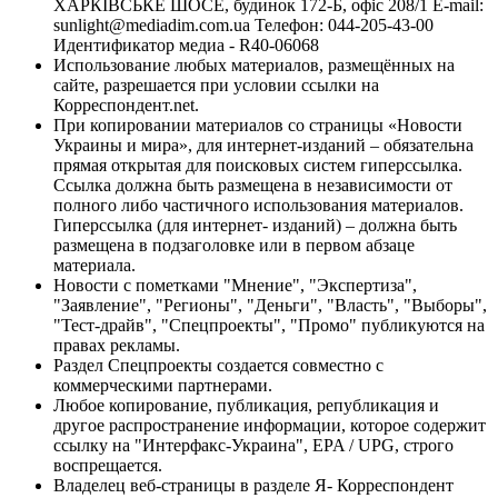
ХАРКІВСЬКЕ ШОСЕ, будинок 172-Б, офіс 208/1 E-mail:
sunlight@mediadim.com.ua
Телефон: 044-205-43-00
Идентификатор медиа - R40-06068
Использование любых материалов, размещённых на
сайте, разрешается при условии ссылки на
Корреспондент.net.
При копировании материалов со страницы «Новости
Украины и мира», для интернет-изданий – обязательна
прямая открытая для поисковых систем гиперссылка.
Ссылка должна быть размещена в независимости от
полного либо частичного использования материалов.
Гиперссылка (для интернет- изданий) – должна быть
размещена в подзаголовке или в первом абзаце
материала.
Новости с пометками "Мнение", "Экспертиза",
"Заявление", "Регионы", "Деньги", "Власть", "Выборы",
"Тест-драйв", "Спецпроекты", "Промо" публикуются на
правах рекламы.
Раздел Спецпроекты создается совместно с
коммерческими партнерами.
Любое копирование, публикация, републикация и
другое распространение информации, которое содержит
ссылку на "Интерфакс-Украина", EPA / UPG, строго
воспрещается.
Владелец веб-страницы в разделе Я- Корреспондент